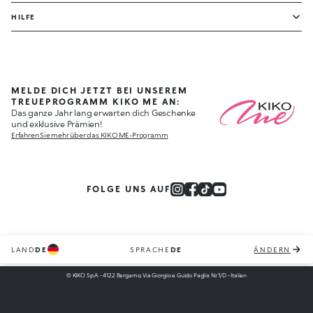
HILFE
MELDE DICH JETZT BEI UNSEREM
TREUEPROGRAMM KIKO ME AN:
Das ganze Jahr lang erwarten dich Geschenke
und exklusive Prämien!
Erfahren Sie mehr über das KIKO ME-Programm
FOLGE UNS AUF
LAND
DE
SPRACHE
DE
ÄNDERN
© KIKO S.p.A. - 4122 Bergamo, Via Giorgio e Guido Paglia Nr. 1/D - Italien