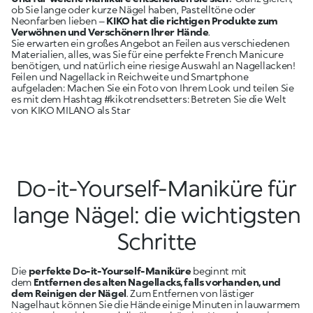
ob Sie lange oder kurze Nägel haben, Pastelltöne oder
Neonfarben lieben –
KIKO hat die richtigen Produkte zum
Verwöhnen und Verschönern Ihrer Hände
.
Sie erwarten ein großes Angebot an Feilen aus verschiedenen
Materialien, alles, was Sie für eine perfekte French Manicure
benötigen, und natürlich eine riesige Auswahl an Nagellacken!
Feilen und Nagellack in Reichweite und Smartphone
aufgeladen: Machen Sie ein Foto von Ihrem Look und teilen Sie
es mit dem Hashtag #kikotrendsetters: Betreten Sie die Welt
von KIKO MILANO als Star
Do-it-Yourself-Maniküre für
lange Nägel: die wichtigsten
Schritte
Die
perfekte Do-it-Yourself-Maniküre
beginnt mit
dem
Entfernen des alten Nagellacks, falls vorhanden, und
dem Reinigen der Nägel
. Zum Entfernen von lästiger
Nagelhaut können Sie die Hände einige Minuten in lauwarmem