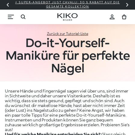
⚡ SUPER-ANGEBOT JUST CAVALLI: 30 % RABATT AUF DIE
GESAMTE KOLLEKTION
Zurück zur Tutorial-Liste
Do-it-Yourself-
Maniküre für perfekte
Nägel
Unsere Hände und Fingernägel sagen viel über uns, sind immer
in Sichtweite und daher unsere Visitenkarte. Deshalb ist es
wichtig, dass sie stets gesund, gepflegt und schön sind.
Auch
du wünschst dir makellose Hände, hast aber nicht immer Zeit
(oder Lust) ins Nagelstudio zu gehen? Keine Angst, wir haben
ein paar tolle Tipps für eine perfekte Do-it-Yourself-Maniküre.
Instrumenten und Produkten können Sie ganz bequem
zuhause wirklich großartige Ergebnisse erzielen. Probieren Sie‘s
aus!
Und für welche Maniküre entscheiden Sie sich?
Glanz gleich,