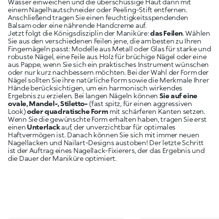
Wasser einweichen und die überschüssige Haut dann mit
einem Nagelhautschneider oder Peeling-Stift entfernen.
Anschließend tragen Sie einen feuchtigkeitsspendenden
Balsam oder eine nährende Handcreme auf.
Jetzt folgt die Königsdisziplin der Maniküre:
das Feilen
. Wählen
Sie aus den verschiedenen Feilen jene, die am besten zu Ihren
Fingernägeln passt: Modelle aus Metall oder Glas für starke und
robuste Nägel, eine Feile aus Holz für brüchige Nägel oder eine
aus Pappe, wenn Sie sich ein praktisches Instrument wünschen
oder nur kurz nachbessern möchten. Bei der Wahl der Form der
Nägel sollten Sie ihre natürliche Form sowie die Merkmale Ihrer
Hände berücksichtigen, um ein harmonisch wirkendes
Ergebnis zu erzielen. Bei langen Nägeln können
Sie auf eine
ovale, Mandel-, Stiletto-
(fast spitz, für einen aggressiven
Look)
oder quadratische Form
mit schärferen Kanten setzen.
Wenn Sie die gewünschte Form erhalten haben, tragen Sie erst
einen
Unterlack
auf, der unverzichtbar für optimales
Haftvermögen ist. Danach können Sie sich mit immer neuen
Nagellacken und Nailart-Designs austoben! Der letzte Schritt
ist der Auftrag eines Nagellack-Fixierers, der das Ergebnis und
die Dauer der Maniküre optimiert.