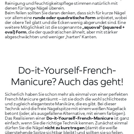
Reinigung und Feuchtigkeitspflege stimmen natürlich mit
denen für lange Nägel überein.
Beim Feilen sollten Sie daran denken, dass sich für kurze Nägel
vor allem eine
runde oder quadratische Form
anbietet, wobei
der obere Teil glatt und die Ecken wenig abgerundet sind. Eine
weitere Möglichkeit ist die sogenannte
„squoval“ (squared +
oval) Form
, die der quadratischen ähnelt, aber mit stärker
abgeschwächten und weniger „harten“ Kanten.
Do-it-Yourself-French-
Manicure? Auch das geht!
Sicherlich haben Sie schon mehr als einmal von einer perfekten
French Manicure geträumt – ist sie doch die wohl schlichteste
und zugleich eleganteste Maniküre, die es gibt. Bei dieser
Technik wird die freie Nagelspitze mit einem weißen Nagellack
betont (oder, als ausgefallene Alternative, mit einem farbigen).
Das Realisieren einer
Do-it-Yourself-French-Manicure
ist ganz
einfach, wenn Sie die richtige Technik kennen. Zunächst einmal
dürfen Sie die Nägel
nicht zu kurz tragen
(damit die weiße
überstehende Spitze sichtbar bleibt) und sollten sie so feilen,