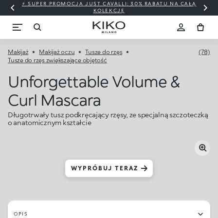
⚡ SUPER PROMOCJA JUST CAVALLI: 30% RABATU NA CAŁĄ
KOLEKCJĘ
Makijaż
Makijaż oczu
Tusze do rzęs
(78)
Tusze do rzęs zwiększające objętość
Unforgettable Volume &
Curl Mascara
Długotrwały tusz podkręcający rzęsy, ze specjalną szczoteczką
o anatomicznym kształcie
WYPRÓBUJ TERAZ
OPIS