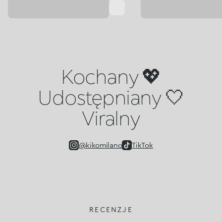
Kochany 💖
Udostępniany 🤍
Viralny
@kikomilano
TikTok
RECENZJE