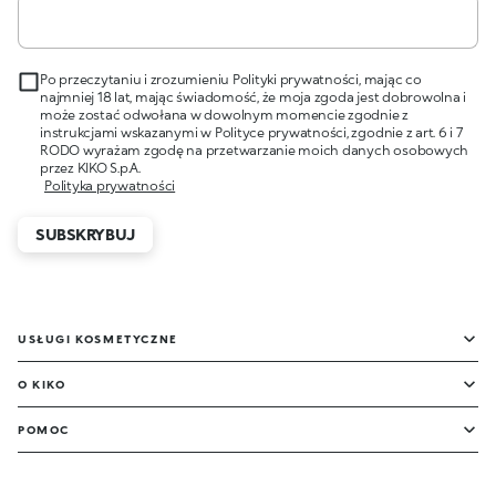
Po przeczytaniu i zrozumieniu Polityki prywatności, mając co
najmniej 18 lat, mając świadomość, że moja zgoda jest dobrowolna i
może zostać odwołana w dowolnym momencie zgodnie z
instrukcjami wskazanymi w Polityce prywatności, zgodnie z art. 6 i 7
RODO wyrażam zgodę na przetwarzanie moich danych osobowych
przez KIKO S.p.A.
Polityka prywatności
SUBSKRYBUJ
USŁUGI KOSMETYCZNE
O KIKO
POMOC