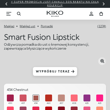
⚡ SUPER PROMOCJA JUST CAVALLI: 30% RABATU NA CAŁĄ
KOLEKCJĘ
Makijaż
Makijaż ust
Pomadki
(2274)
Smart Fusion Lipstick
Odżywcza pomadka do ust o kremowej konsystencji,
zapewniająca błyszczące wykończenie
WYPRÓBUJ TERAZ
434 Chestnut
430
407
434
460
457
408
425
423