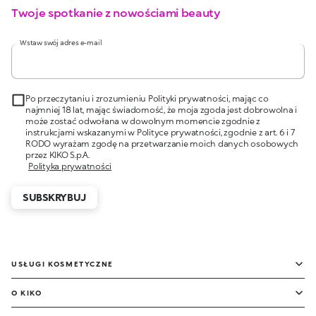
Twoje spotkanie z nowościami beauty
Wstaw swój adres e-mail
Po przeczytaniu i zrozumieniu Polityki prywatności, mając co
najmniej 18 lat, mając świadomość, że moja zgoda jest dobrowolna i
może zostać odwołana w dowolnym momencie zgodnie z
instrukcjami wskazanymi w Polityce prywatności, zgodnie z art. 6 i 7
RODO wyrażam zgodę na przetwarzanie moich danych osobowych
przez KIKO S.p.A.
Polityka prywatności
SUBSKRYBUJ
USŁUGI KOSMETYCZNE
O KIKO