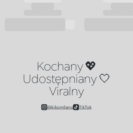
Kochany 💖
Udostępniany 🤍
Viralny
@kikomilano
TikTok