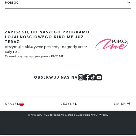
POMOC
ZAPISZ SIĘ DO NASZEGO PROGRAMU
LOJALNOŚCIOWEGO KIKO ME JUŻ
TERAZ:
otrzymuj ekskluzywne prezenty i nagrody przez
cały rok!
Dowiedz się więcej o programie KIKO ME
OBSERWUJ NAS NA
KRAJ
PL
JĘZYK
PL
ZMIEŃ
© KIKO S.p.A. - 4122 Bergamo, Via Giorgio e Guido Paglia Nr. 1/D - Włochy