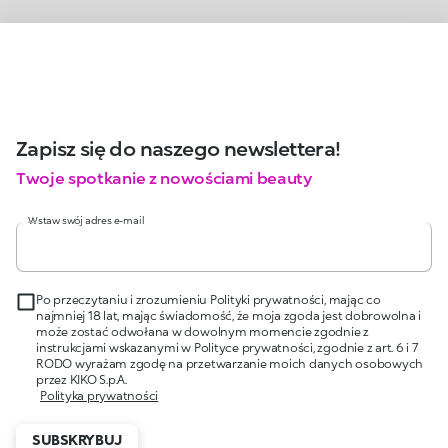
Zapisz się do naszego newslettera!
Twoje spotkanie z nowościami beauty
Wstaw swój adres e-mail
Po przeczytaniu i zrozumieniu Polityki prywatności, mając co
najmniej 18 lat, mając świadomość, że moja zgoda jest dobrowolna i
może zostać odwołana w dowolnym momencie zgodnie z
instrukcjami wskazanymi w Polityce prywatności, zgodnie z art. 6 i 7
RODO wyrażam zgodę na przetwarzanie moich danych osobowych
przez KIKO S.p.A.
Polityka prywatności
SUBSKRYBUJ