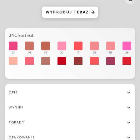
WYPRÓBUJ TERAZ
34 Chestnut
27
04
32
20
11
03
06
26
01
08
33
15
35
10
29
14
34
23
09
36
16
05
12
18
OPIS
22
21
17
24
13
02
28
19
WYNIKI
25
07
30
31
PORADY
OPAKOWANIE