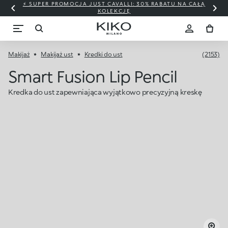
⚡ SUPER PROMOCJA JUST CAVALLI: 30% RABATU NA CAŁĄ
KOLEKCJĘ
Makijaż
Makijaż ust
Kredki do ust
(2153)
Smart Fusion Lip Pencil
Kredka do ust zapewniająca wyjątkowo precyzyjną kreskę