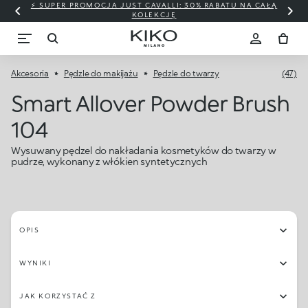
⚡ SUPER PROMOCJA JUST CAVALLI: 30% RABATU NA CAŁĄ
KOLEKCJĘ
Akcesoria
Pędzle do makijażu
Pędzle do twarzy
(47)
Smart Allover Powder Brush
104
Wysuwany pędzel do nakładania kosmetyków do twarzy w
pudrze, wykonany z włókien syntetycznych
OPIS
WYNIKI
JAK KORZYSTAĆ Z