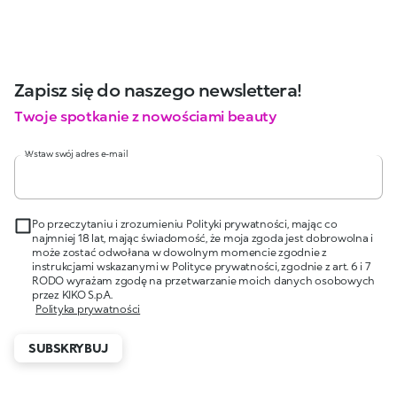
Zapisz się do naszego newslettera!
Twoje spotkanie z nowościami beauty
Wstaw swój adres e-mail
Po przeczytaniu i zrozumieniu Polityki prywatności, mając co
najmniej 18 lat, mając świadomość, że moja zgoda jest dobrowolna i
może zostać odwołana w dowolnym momencie zgodnie z
instrukcjami wskazanymi w Polityce prywatności, zgodnie z art. 6 i 7
RODO wyrażam zgodę na przetwarzanie moich danych osobowych
przez KIKO S.p.A.
Polityka prywatności
SUBSKRYBUJ