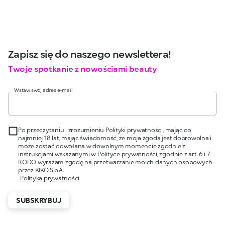
Zapisz się do naszego newslettera!
Twoje spotkanie z nowościami beauty
Wstaw swój adres e-mail
Po przeczytaniu i zrozumieniu Polityki prywatności, mając co
najmniej 18 lat, mając świadomość, że moja zgoda jest dobrowolna i
może zostać odwołana w dowolnym momencie zgodnie z
instrukcjami wskazanymi w Polityce prywatności, zgodnie z art. 6 i 7
RODO wyrażam zgodę na przetwarzanie moich danych osobowych
przez KIKO S.p.A.
Polityka prywatności
SUBSKRYBUJ