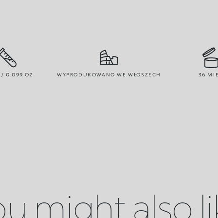
 / 0.099 OZ
WYPRODUKOWANO WE WŁOSZECH
36 MIE
u might also l