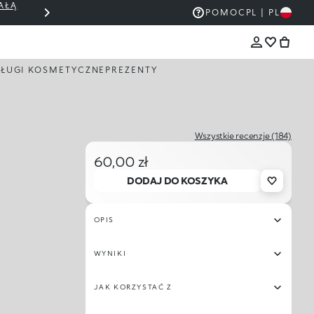
AŁĄ
THE KIKO SALE: DO 50% ZNIŻKI
POMOC
PL | PL
ŁUGI KOSMETYCZNE
PREZENTY
Wszystkie recenzje (184)
60,00 zł
DODAJ DO KOSZYKA
OPIS
WYNIKI
JAK KORZYSTAĆ Z