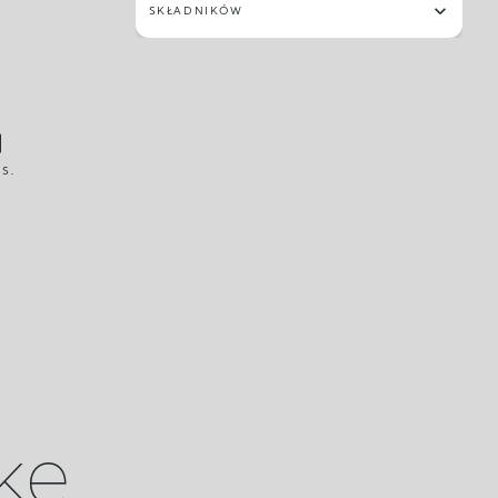
SKŁADNIKÓW
S.
ike