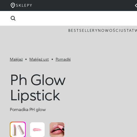
SKLEPY
BESTSELLERY
NOWOŚCI
USTA
T
Makijaż
Makijaż ust
Pomadki
Ph Glow
Lipstick
Pomadka PH glow