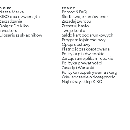
O KIKO
POMOC
Nasza Marka
Pomoc & FAQ
KIKO dba o zwierzęta
Śledź swoje zamówienie
Zarządzanie
Zażądaj zwrotu
Dołącz Do Kiko
Zresetuj hasło
Investors
Twoje konto
Glosariusz składników
Saldo kart podarunkowych
Program lojalnościowy
Opcje dostawy
Płatność zaakceptowana
Polityka plików cookie
Zarządzanie plikami cookie
Polityka prywatności
Zasady i Warunki
Polityka rozpatrywania skarg
Oświadczenie o dostępności
Najbliższy sklep KIKO