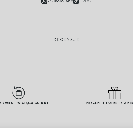
@kikomilano
TikTok
RECENZJE
Y ZWROT W CIĄGU 30 DNI
PREZENTY I OFERTY Z KI