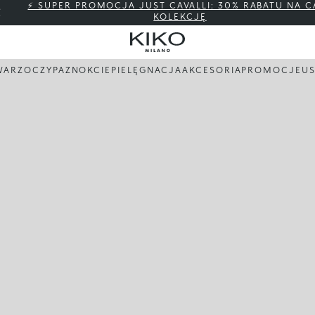
⚡ SUPER PROMOCJA JUST CAVALLI: 30% RABATU NA C
KOLEKCJĘ
WARZ
OCZY
PAZNOKCIE
PIELĘGNACJA
AKCESORIA
PROMOCJE
US