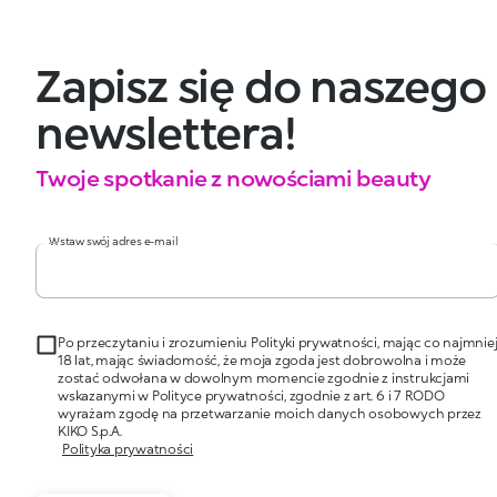
Zapisz się do naszego
newslettera!
Twoje spotkanie z nowościami beauty
Wstaw swój adres e-mail
Po przeczytaniu i zrozumieniu Polityki prywatności, mając co najmnie
18 lat, mając świadomość, że moja zgoda jest dobrowolna i może
zostać odwołana w dowolnym momencie zgodnie z instrukcjami
wskazanymi w Polityce prywatności, zgodnie z art. 6 i 7 RODO
wyrażam zgodę na przetwarzanie moich danych osobowych przez
KIKO S.p.A.
Polityka prywatności