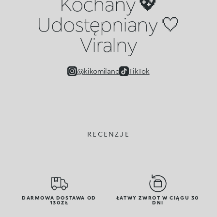
Kochany 💖
Udostępniany 🤍
Viralny
@kikomilano
TikTok
RECENZJE
DARMOWA DOSTAWA OD
ŁATWY ZWROT W CIĄGU 30
130ZŁ
DNI