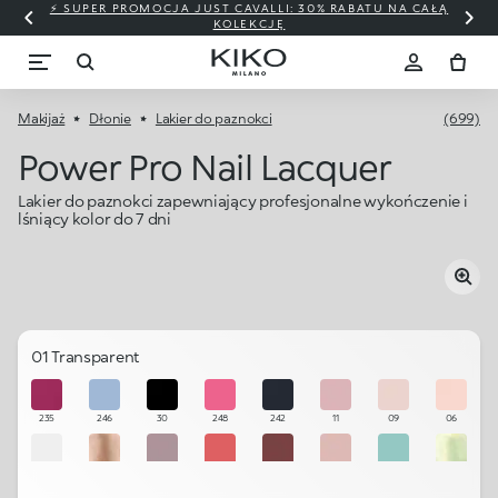
⚡ SUPER PROMOCJA JUST CAVALLI: 30% RABATU NA CAŁĄ
KOLEKCJĘ
Makijaż
Dłonie
Lakier do paznokci
(699)
Power Pro Nail Lacquer
Lakier do paznokci zapewniający profesjonalne wykończenie i
lśniący kolor do 7 dni
01 Transparent
235
246
30
248
242
11
09
06
02
15
12
18
26
10
245
239