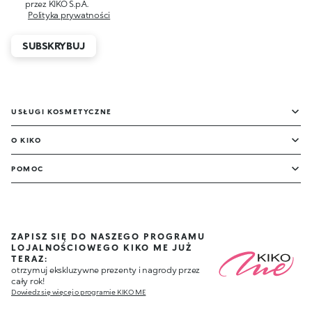
przez KIKO S.p.A.
Polityka prywatności
SUBSKRYBUJ
USŁUGI KOSMETYCZNE
O KIKO
POMOC
ZAPISZ SIĘ DO NASZEGO PROGRAMU
LOJALNOŚCIOWEGO KIKO ME JUŻ
TERAZ:
otrzymuj ekskluzywne prezenty i nagrody przez
cały rok!
Dowiedz się więcej o programie KIKO ME