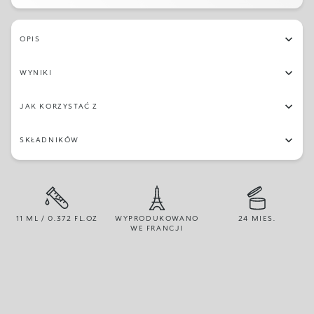
234
238
08
240
24
251
14
23
OPIS
244
22
230
249
04
13
28
241
WYNIKI
247
236
233
21
20
25
03
19
JAK KORZYSTAĆ Z
05
232
29
237
231
16
27
04
SKŁADNIKÓW
243
250
01
11 ML / 0.372 FL.OZ
WYPRODUKOWANO
24 MIES.
WE FRANCJI