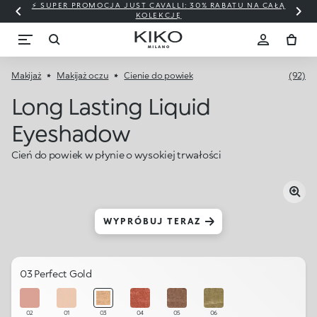
⚡ SUPER PROMOCJA JUST CAVALLI: 30% RABATU NA CAŁĄ
KOLEKCJĘ
Makijaż
Makijaż oczu
Cienie do powiek
(92)
Long Lasting Liquid
Eyeshadow
Cień do powiek w płynie o wysokiej trwałości
WYPRÓBUJ TERAZ
03 Perfect Gold
02
01
03
04
05
06