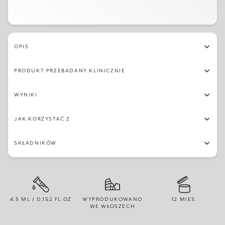
OPIS
PRODUKT PRZEBADANY KLINICZNIE
WYNIKI
JAK KORZYSTAĆ Z
SKŁADNIKÓW
4.5 ML / 0.152 FL.OZ
WYPRODUKOWANO
12 MIES.
WE WŁOSZECH