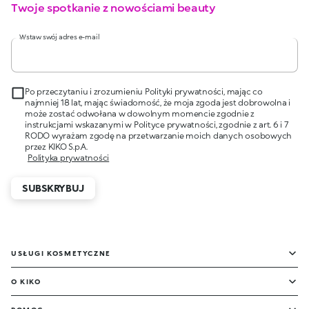
Twoje spotkanie z nowościami beauty
Wstaw swój adres e-mail
Po przeczytaniu i zrozumieniu Polityki prywatności, mając co
najmniej 18 lat, mając świadomość, że moja zgoda jest dobrowolna i
może zostać odwołana w dowolnym momencie zgodnie z
instrukcjami wskazanymi w Polityce prywatności, zgodnie z art. 6 i 7
RODO wyrażam zgodę na przetwarzanie moich danych osobowych
przez KIKO S.p.A.
Polityka prywatności
SUBSKRYBUJ
USŁUGI KOSMETYCZNE
O KIKO