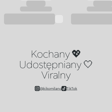
Kochany 💖
Udostępniany 🤍
Viralny
@kikomilano
TikTok