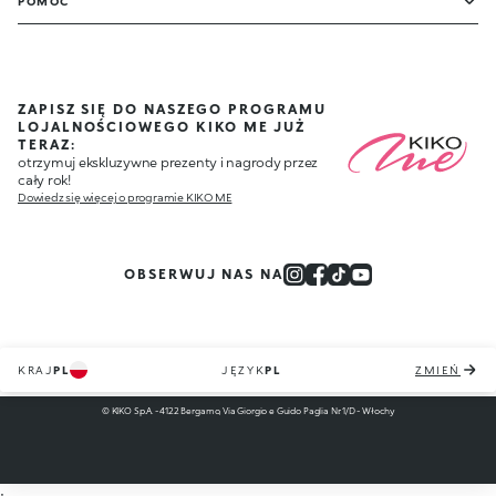
POMOC
ZAPISZ SIĘ DO NASZEGO PROGRAMU
LOJALNOŚCIOWEGO KIKO ME JUŻ
TERAZ:
otrzymuj ekskluzywne prezenty i nagrody przez
cały rok!
Dowiedz się więcej o programie KIKO ME
OBSERWUJ NAS NA
KRAJ
PL
JĘZYK
PL
ZMIEŃ
© KIKO S.p.A. - 4122 Bergamo, Via Giorgio e Guido Paglia Nr. 1/D - Włochy
;