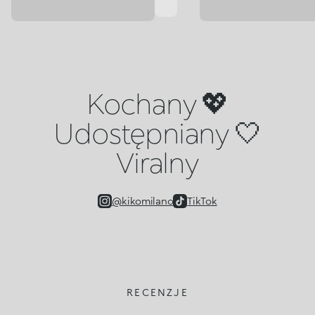
Kochany 💖
Udostępniany 🤍
Viralny
@kikomilano
TikTok
RECENZJE