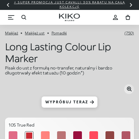
⚡ SUPER PROMOCJA JUST CAVALLI: 30% RABATU NA CAŁĄ
KOLEKCJĘ
Makijaż
Makijaż ust
Pomadki
(750)
Long Lasting Colour Lip
Marker
Pisak do ust z formułą no-transfer, naturalny i bardzo
długotrwały efekt tatuażu (10 godzin*)
WYPRÓBUJ TERAZ
105 True Red