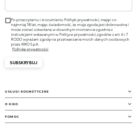
Po przeczytaniu i zrozumieniu Polityki prywatności, mając co
najmniej 18 lat, mając świadomość, że moja zgoda jest dobrowolna i
może zostać odwołana w dowolnym momencie zgodnie z
instrukcjami wskazanymi w Polityce prywatności, zgodnie z art. 6 i 7
RODO wyrażam zgodę na przetwarzanie moich danych osobowych
przez KIKO S.p.A.
Polityka prywatności
SUBSKRYBUJ
USŁUGI KOSMETYCZNE
O KIKO
POMOC