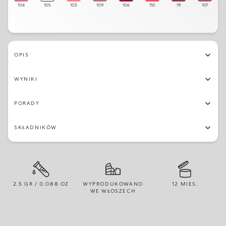
104
105
103
109
106
110
111
107
OPIS
WYNIKI
PORADY
SKŁADNIKÓW
2.5 GR / 0.088 OZ
WYPRODUKOWANO
12 MIES.
WE WŁOSZECH