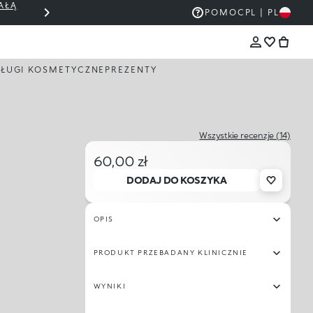
AŁĄ
THE KIKO SALE: DO 50% ZNIŻKI
POMOC
PL | PL
ŁUGI KOSMETYCZNE
PREZENTY
Wszystkie recenzje (14)
60,00 zł
DODAJ DO KOSZYKA
OPIS
PRODUKT PRZEBADANY KLINICZNIE
WYNIKI