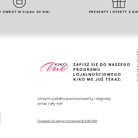
Y ZWROT W CIĄGU 30 DNI
PREZENTY I OFERTY Z KI
ZAPISZ SIĘ DO NASZEGO
PROGRAMU
LOJALNOŚCIOWEGO
KIKO ME JUŻ TERAZ:
otrzymuj ekskluzywne prezenty i nagrody
przez cały rok!
Dowiedz się więcej o programie KIKO ME