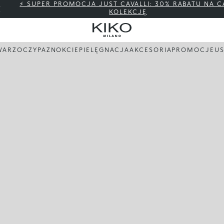
⚡ SUPER PROMOCJA JUST CAVALLI: 30% RABATU NA C
KOLEKCJĘ
WARZ
OCZY
PAZNOKCIE
PIELĘGNACJA
AKCESORIA
PROMOCJE
US