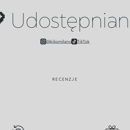
 Udostępniany
@kikomilano
TikTok
RECENZJE