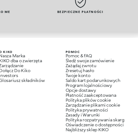
KO ME
BEZPIECZNE PŁATNOŚCI
O KIKO
POMOC
Nasza Marka
Pomoc & FAQ
KIKO dba o zwierzęta
Śledź swoje zamówienie
Zarządzanie
Zażądaj zwrotu
Dołącz Do Kiko
Zresetuj hasło
Investors
Twoje konto
Glosariusz składników
Saldo kart podarunkowych
Program lojalnościowy
Opcje dostawy
Płatność zaakceptowana
Polityka plików cookie
Zarządzanie plikami cookie
Polityka prywatności
Zasady i Warunki
Polityka rozpatrywania skarg
Oświadczenie o dostępności
Najbliższy sklep KIKO