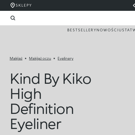
SKLEPY
BESTSELLERY
NOWOŚCI
USTA
T
Makijaż
Makijaż oczu
Eyelinery
Kind By Kiko
High
Definition
Eyeliner