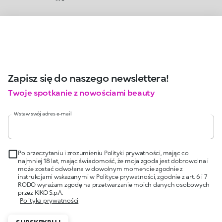
Zapisz się do naszego newslettera!
Twoje spotkanie z nowościami beauty
Wstaw swój adres e-mail
Po przeczytaniu i zrozumieniu Polityki prywatności, mając co
najmniej 18 lat, mając świadomość, że moja zgoda jest dobrowolna i
może zostać odwołana w dowolnym momencie zgodnie z
instrukcjami wskazanymi w Polityce prywatności, zgodnie z art. 6 i 7
RODO wyrażam zgodę na przetwarzanie moich danych osobowych
przez KIKO S.p.A.
Polityka prywatności