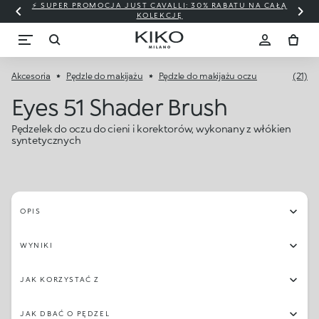
⚡ SUPER PROMOCJA JUST CAVALLI: 30% RABATU NA CAŁĄ
KOLEKCJĘ
Akcesoria
Pędzle do makijażu
Pędzle do makijażu oczu
(21)
Eyes 51 Shader Brush
Pędzelek do oczu do cieni i korektorów, wykonany z włókien
syntetycznych
OPIS
WYNIKI
JAK KORZYSTAĆ Z
JAK DBAĆ O PĘDZEL