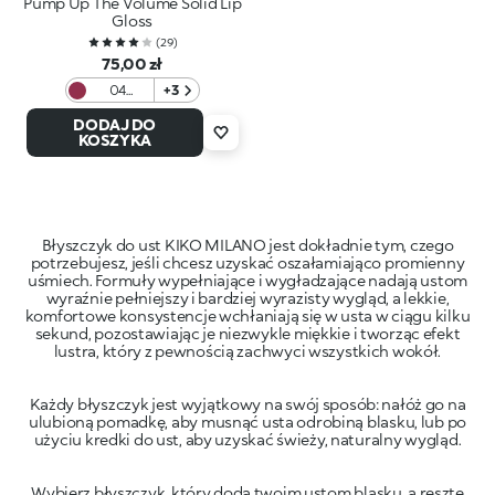
Pump Up The Volume Solid Lip
Gloss
(
29
)
75,00 zł
04
+3
Mauve
DODAJ DO
Bouquet
KOSZYKA
Błyszczyk do ust KIKO MILANO jest dokładnie tym, czego
potrzebujesz, jeśli chcesz uzyskać oszałamiająco promienny
uśmiech. Formuły wypełniające i wygładzające nadają ustom
wyraźnie pełniejszy i bardziej wyrazisty wygląd, a lekkie,
komfortowe konsystencje wchłaniają się w usta w ciągu kilku
sekund, pozostawiając je niezwykle miękkie i tworząc efekt
Każdy błyszczyk jest wyjątkowy na swój sposób: nałóż go na
ulubioną pomadkę, aby musnąć usta odrobiną blasku, lub po
Wybierz błyszczyk, który doda twoim ustom blasku, a resztę