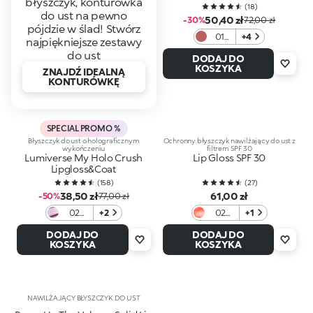
błyszczyk, konturówka
(
18
)
do ust na pewno
50,40 zł
-30%
72,00 zł
pójdzie w ślad! Stwórz
01
+4
najpiękniejsze zestawy
Drip
do ust
DODAJ DO
Rose
KOSZYKA
ZNAJDŹ IDEALNĄ
KONTURÓWKĘ
SPECIAL PROMO %
Błyszczyk do ust o holograficznym
Ochronny błyszczyk nawilżający do ust z
wykończeniu
filtrem SPF 30
Lumiverse My Holo Crush
Lip Gloss SPF 30
Lipgloss&Coat
(
158
)
(
27
)
38,50 zł
61,00 zł
-50%
77,00 zł
02
+2
02
+1
Splash
Berry
DODAJ DO
DODAJ DO
of
Barrier
KOSZYKA
KOSZYKA
Violet
NAWILŻAJĄCY BŁYSZCZYK DO UST