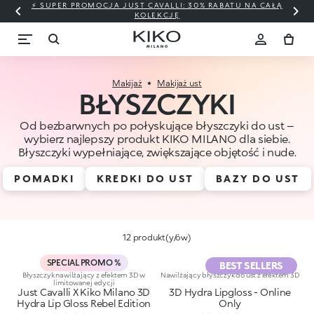
⚡ SUPER PROMOCJA JUST CAVALLI: 30% RABATU NA CAŁĄ
KOLEKCJĘ
Makijaż
Makijaż ust
BŁYSZCZYKI
Od bezbarwnych po połyskujące błyszczyki do ust –
wybierz najlepszy produkt KIKO MILANO dla siebie.
Błyszczyki wypełniające, zwiększające objętość i nude.
POMADKI
KREDKI DO UST
BAZY DO UST
12 produkt(y/ów)
SPECIAL PROMO %
BEST SELLERS
Błyszczyk nawilżający z efektem 3D w
Nawilżający błyszczyk do ust z efektem 3D
limitowanej edycji
Just Cavalli X Kiko Milano 3D
3D Hydra Lipgloss - Online
Hydra Lip Gloss Rebel Edition
Only