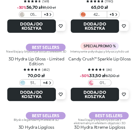
(
149
)
(
1190
)
56,70 zł
65,00 zł
-30%
81,00 zł
05
+3
42
+5
Sunset
Charming
DODAJ DO
DODAJ DO
Groove
Copper
KOSZYKA
KOSZYKA
SPECIAL PROMO %
BEST SELLERS
Nawilżający błyszczyk do ust z efektem 3D
Intensywnie połyskujący błyszczyk do ust
3D Hydra Lip Gloss - Limited
Candy Crush™ Sparkle Lip Gloss
Edition
(
482
)
(
46
)
70,00 zł
33,50 zł
-50%
67,00 zł
51
+4
01
Frozen
Lollipop
DODAJ DO
DODAJ DO
Light
Love
KOSZYKA
KOSZYKA
Blue
BEST SELLERS
BEST SELLERS
Błysk o legendarnym efekcie 3D
Nawilżający błyszczyk do ust z
ekstremalnym efektem objętości 3D
3D Hydra Lipgloss
3D Hydra Xtreme Lipgloss