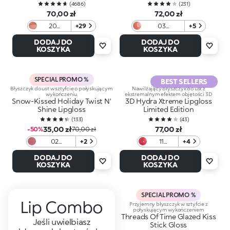
(
4686
)
(
231
)
70,00 zł
72,00 zł
20
+29
03
+5
Chestnut
Cocoaquake
DODAJ DO
DODAJ DO
KOSZYKA
KOSZYKA
SPECIAL PROMO %
BEST SELLERS
Błyszczyk do ust w sztyfcie o połyskującym
Nawilżający błyszczyk do ust z
wykończeniu
ekstremalnym efektem objętości 3D
Snow-Kissed Holiday Twist N'
3D Hydra Xtreme Lipgloss
Shine Lipgloss
Limited Edition
(
133
)
(
43
)
35,00 zł
77,00 zł
-50%
70,00 zł
02
+2
11
+4
Candycane
Crimson
DODAJ DO
DODAJ DO
Crush
Veil
KOSZYKA
KOSZYKA
SPECIAL PROMO %
Lip Combo
Przyjemny błyszczyk w sztyfcie z
połyskującym wykończeniem
Threads Of Time Glazed Kiss
Jeśli uwielbiasz
Stick Gloss