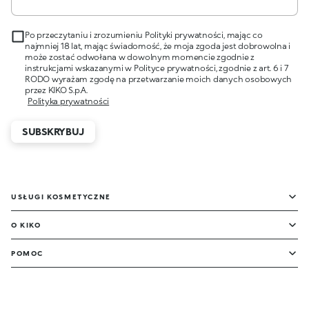
Po przeczytaniu i zrozumieniu Polityki prywatności, mając co
najmniej 18 lat, mając świadomość, że moja zgoda jest dobrowolna i
może zostać odwołana w dowolnym momencie zgodnie z
instrukcjami wskazanymi w Polityce prywatności, zgodnie z art. 6 i 7
RODO wyrażam zgodę na przetwarzanie moich danych osobowych
przez KIKO S.p.A.
Polityka prywatności
SUBSKRYBUJ
USŁUGI KOSMETYCZNE
O KIKO
POMOC