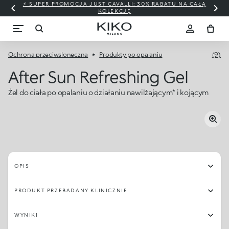
⚡ SUPER PROMOCJA JUST CAVALLI: 30% RABATU NA CAŁĄ
KOLEKCJĘ
Ochrona przeciwsloneczna
Produkty po opalaniu
(9)
After Sun Refreshing Gel
Żel do ciała po opalaniu o działaniu nawilżającym* i kojącym
OPIS
PRODUKT PRZEBADANY KLINICZNIE
WYNIKI