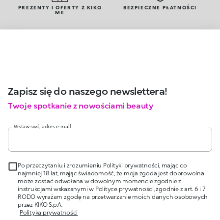
PREZENTY I OFERTY Z KIKO
BEZPIECZNE PŁATNOŚCI
ME
Zapisz się do naszego newslettera!
Twoje spotkanie z nowościami beauty
Wstaw swój adres e-mail
Po przeczytaniu i zrozumieniu Polityki prywatności, mając co
najmniej 18 lat, mając świadomość, że moja zgoda jest dobrowolna i
może zostać odwołana w dowolnym momencie zgodnie z
instrukcjami wskazanymi w Polityce prywatności, zgodnie z art. 6 i 7
RODO wyrażam zgodę na przetwarzanie moich danych osobowych
przez KIKO S.p.A.
Polityka prywatności