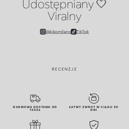
Udostępniany 🤍
Viralny
@kikomilano
TikTok
RECENZJE
DARMOWA DOSTAWA OD
ŁATWY ZWROT W CIĄGU 30
130ZŁ
DNI