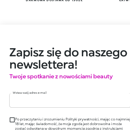
DARMOWA DOSTAWA OD 130ZŁ
ŁATW
Zapisz się do naszego
newslettera!
Twoje spotkanie z nowościami beauty
Wstaw swój adres e-mail
Po przeczytaniu i zrozumieniu Polityki prywatności, mając co najmnie
18 lat, mając świadomość, że moja zgoda jest dobrowolna i może
zostać odwołana w dowolnym momencie zgodnie z instrukcjami