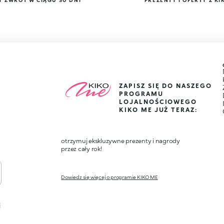
Y ZWROT W CIĄGU 30 DNI
PREZENTY I OFERTY Z KI
ZAPISZ SIĘ DO NASZEGO
PROGRAMU
LOJALNOŚCIOWEGO
KIKO ME JUŻ TERAZ:
otrzymuj ekskluzywne prezenty i nagrody
przez cały rok!
Dowiedz się więcej o programie KIKO ME
j