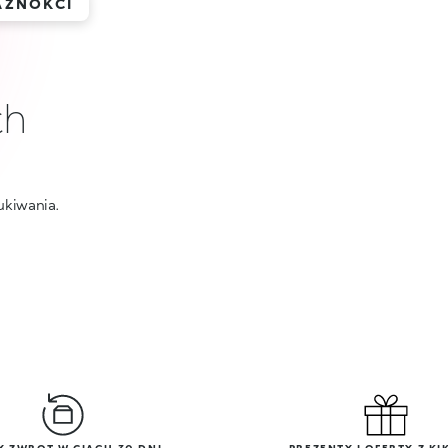
AZNOKCI
ch
ukiwania.