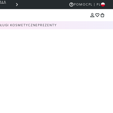
AŁĄ
THE KIKO SALE: DO 50% ZNIŻKI
POMOC
PL | PL
ŁUGI KOSMETYCZNE
PREZENTY