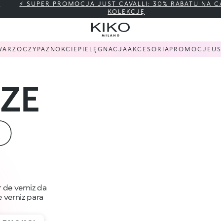
⚡ SUPER PROMOCJA JUST CAVALLI: 30% RABATU NA C
KOLEKCJĘ
WARZ
OCZY
PAZNOKCIE
PIELĘGNACJA
AKCESORIA
PROMOCJE
US
ZE
O
 de verniz da
 verniz para