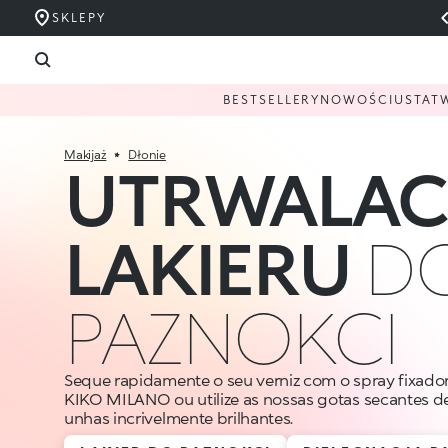
SKLEPY
BESTSELLERY
NOWOŚCI
USTA
T
Makijaż
Dłonie
UTRWALAC
LAKIERU
D
PAZNOKCI
Seque rapidamente o seu verniz com o spray fixador
KIKO MILANO ou utilize as nossas gotas secantes de
unhas incrivelmente brilhantes.