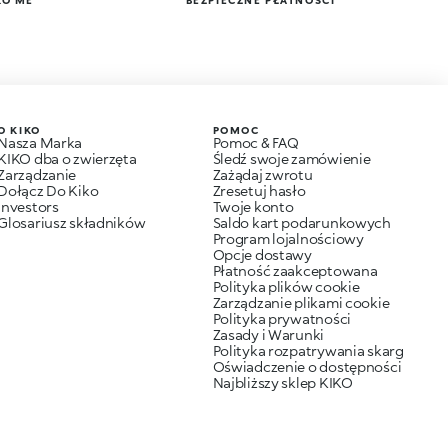
KO ME
BEZPIECZNE PŁATNOŚCI
O KIKO
POMOC
Nasza Marka
Pomoc & FAQ
KIKO dba o zwierzęta
Śledź swoje zamówienie
Zarządzanie
Zażądaj zwrotu
Dołącz Do Kiko
Zresetuj hasło
Investors
Twoje konto
Glosariusz składników
Saldo kart podarunkowych
Program lojalnościowy
Opcje dostawy
Płatność zaakceptowana
Polityka plików cookie
Zarządzanie plikami cookie
Polityka prywatności
Zasady i Warunki
Polityka rozpatrywania skarg
Oświadczenie o dostępności
Najbliższy sklep KIKO