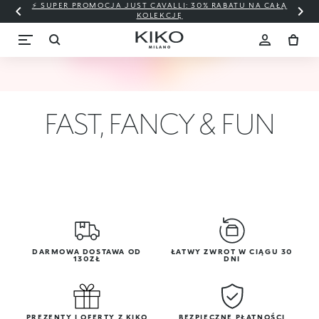
⚡ SUPER PROMOCJA JUST CAVALLI: 30% RABATU NA CAŁĄ
KOLEKCJĘ
FAST, FANCY & FUN
DARMOWA DOSTAWA OD
ŁATWY ZWROT W CIĄGU 30
130ZŁ
DNI
PREZENTY I OFERTY Z KIKO
BEZPIECZNE PŁATNOŚCI