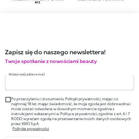
ME
Zapisz się do naszego newslettera!
Twoje spotkanie z nowościami beauty
Wstaw swój adres e-mail
Po przeczytaniu i zrozumieniu Polityki prywatności, mając co
najmniej 18 lat, mając świadomość, że moja zgoda jest dobrowolna i
może zostać odwołana w dowolnym momencie zgodnie z
instrukcjami wskazanymi w Polityce prywatności, zgodnie z art. 6 i 7
RODO wyrażam zgodę na przetwarzanie moich danych osobowych
przez KIKO S.p.A.
Polityka prywatności