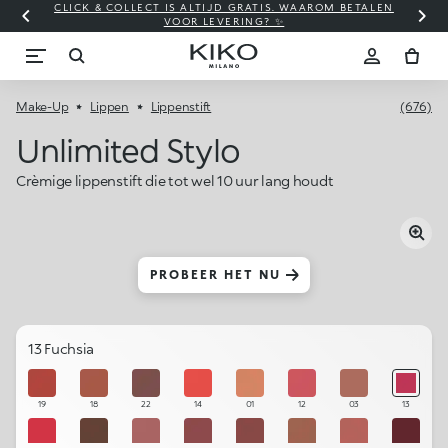
CLICK & COLLECT IS ALTIJD GRATIS. WAAROM BETALEN
WI
VOOR LEVERING? ✨
Make-Up
Lippen
Lippenstift
(676)
Unlimited Stylo
Crèmige lippenstift die tot wel 10 uur lang houdt
PROBEER HET NU
13 Fuchsia
19
18
22
14
01
12
03
13