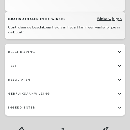
15
08
05
20
09
02
06
24
11
16
10
21
04
07
23
17
Winkel wijzigen
GRATIS AFHALEN IN DE WINKEL
Controleer de beschikbaarheid van het artikel in een winkel bij jou in
de buurt!
BESCHRIJVING
TEST
RESULTATEN
GEBRUIKSAANWIJZING
INGREDIËNTEN