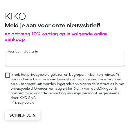
KIKO
Meld je aan voor onze nieuwsbrief!
en ontvang 10% korting op je volgende online
aankoop
Voer je e-mailadres in
Ik heb het privacybeleid gelezen en begrepen, ik ben ten minste 18
jaar oud en ik ben me ervan bewust dat mijn toestemming vrij is en
op elk moment kan worden ingetrokken volgens de instructies in het
privacybeleid. Overeenkomstig artikel 6 en 7 van de GDPR geef ik
toestemming voor de verwerking van mijn persoonlijke gegevens
door KIKO S.p.A.
Privacy beleid
SCHRIJF JE IN