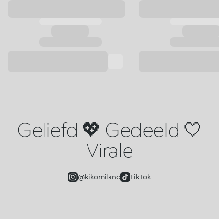
Geliefd 💖 Gedeeld 🤍
Virale
@kikomilano
TikTok