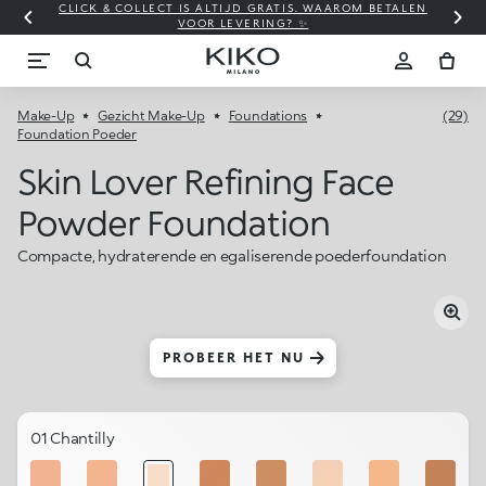
CLICK & COLLECT IS ALTIJD GRATIS. WAAROM BETALEN
WI
VOOR LEVERING? ✨
Make-Up
Gezicht Make-Up
Foundations
(29)
Foundation Poeder
Skin Lover Refining Face
Powder Foundation
Compacte, hydraterende en egaliserende poederfoundation
PROBEER HET NU
01 Chantilly