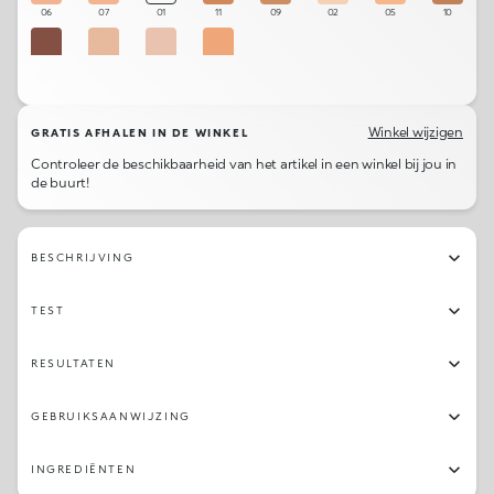
06
07
01
11
09
02
05
10
12
04
03
08
Winkel wijzigen
GRATIS AFHALEN IN DE WINKEL
Controleer de beschikbaarheid van het artikel in een winkel bij jou in
de buurt!
BESCHRIJVING
TEST
RESULTATEN
GEBRUIKSAANWIJZING
INGREDIËNTEN