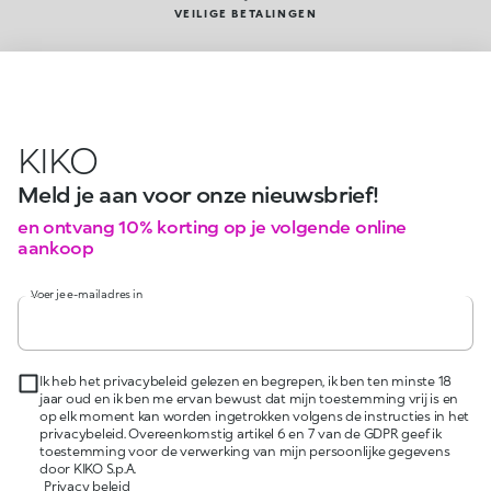
VEILIGE BETALINGEN
KIKO
Meld je aan voor onze nieuwsbrief!
en ontvang 10% korting op je volgende online
aankoop
Voer je e-mailadres in
Ik heb het privacybeleid gelezen en begrepen, ik ben ten minste 18
jaar oud en ik ben me ervan bewust dat mijn toestemming vrij is en
op elk moment kan worden ingetrokken volgens de instructies in het
privacybeleid. Overeenkomstig artikel 6 en 7 van de GDPR geef ik
toestemming voor de verwerking van mijn persoonlijke gegevens
door KIKO S.p.A.
Privacy beleid