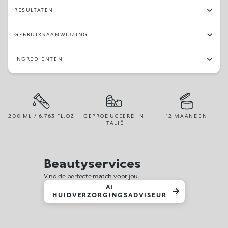
RESULTATEN
GEBRUIKSAANWIJZING
INGREDIËNTEN
200 ML / 6.763 FL.OZ
GEPRODUCEERD IN
12 MAANDEN
ITALIË
Beautyservices
Vind de perfecte match voor jou.
AI
HUIDVERZORGINGSADVISEUR