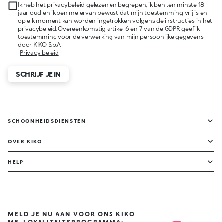
Ik heb het privacybeleid gelezen en begrepen, ik ben ten minste 18
jaar oud en ik ben me ervan bewust dat mijn toestemming vrij is en
op elk moment kan worden ingetrokken volgens de instructies in het
privacybeleid. Overeenkomstig artikel 6 en 7 van de GDPR geef ik
toestemming voor de verwerking van mijn persoonlijke gegevens
door KIKO S.p.A.
Privacy beleid
SCHRIJF JE IN
SCHOONHEIDSDIENSTEN
OVER KIKO
HELP
MELD JE NU AAN VOOR ONS KIKO
ME-LOYALITEITSPROGRAMMA: