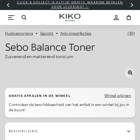
CLICK & COLLECT IS ALTIJD GRATIS. WAAROM BETALEN
WI
VOOR LEVERING? ✨
Huidverzorging
Gezicht
Anti-imperfecties
(39)
Sebo Balance Toner
Zuiverend en matterend tonicum
Winkel wijzigen
GRATIS AFHALEN IN DE WINKEL
Controleer de beschikbaarheid van het artikel in een winkel bij jou in
de buurt!
BESCHRIJVING