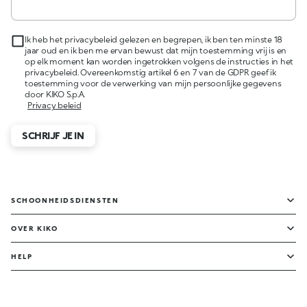
Ik heb het privacybeleid gelezen en begrepen, ik ben ten minste 18
jaar oud en ik ben me ervan bewust dat mijn toestemming vrij is en
op elk moment kan worden ingetrokken volgens de instructies in het
privacybeleid. Overeenkomstig artikel 6 en 7 van de GDPR geef ik
toestemming voor de verwerking van mijn persoonlijke gegevens
door KIKO S.p.A.
Privacy beleid
SCHRIJF JE IN
SCHOONHEIDSDIENSTEN
OVER KIKO
HELP