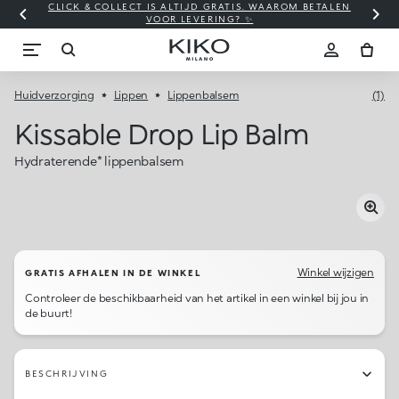
CLICK & COLLECT IS ALTIJD GRATIS. WAAROM BETALEN
WI
VOOR LEVERING? ✨
Huidverzorging
Lippen
Lippenbalsem
(1)
Kissable Drop Lip Balm
Hydraterende* lippenbalsem
Winkel wijzigen
GRATIS AFHALEN IN DE WINKEL
Controleer de beschikbaarheid van het artikel in een winkel bij jou in
de buurt!
BESCHRIJVING