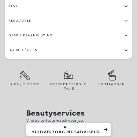
TEST
RESULTATEN
GEBRUIKSAANWIJZING
INGREDIËNTEN
9 GR / 0.317 OZ
GEPRODUCEERD IN
18 MAANDEN
ITALIË
Beautyservices
Vind de perfecte match voor jou.
AI
HUIDVERZORGINGSADVISEUR