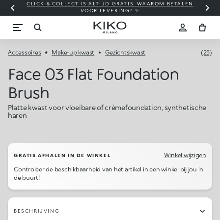
CLICK & COLLECT IS ALTIJD GRATIS. WAAROM BETALEN
WI
VOOR LEVERING? ✨
Accessoires
Make-up kwast
Gezichtskwast
(25)
Face 03 Flat Foundation
Brush
Platte kwast voor vloeibare of crèmefoundation, synthetische
haren
Winkel wijzigen
GRATIS AFHALEN IN DE WINKEL
Controleer de beschikbaarheid van het artikel in een winkel bij jou in
de buurt!
BESCHRIJVING