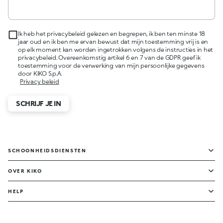
Ik heb het privacybeleid gelezen en begrepen, ik ben ten minste 18
jaar oud en ik ben me ervan bewust dat mijn toestemming vrij is en
op elk moment kan worden ingetrokken volgens de instructies in het
privacybeleid. Overeenkomstig artikel 6 en 7 van de GDPR geef ik
toestemming voor de verwerking van mijn persoonlijke gegevens
door KIKO S.p.A.
Privacy beleid
SCHRIJF JE IN
SCHOONHEIDSDIENSTEN
OVER KIKO
HELP