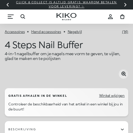
CLICK & COLLECT IS ALTIJD GRATIS. WAAROM BETALEN
WI
VOOR LEVERING? ✨
Accessoires
Hand accessoires
Nagelvijl
(14)
4 Steps Nail Buffer
4-in-1 nagelbuffer om je nagels mee vorm te geven, te vijlen,
glad te maken en te polijsten
Winkel wijzigen
GRATIS AFHALEN IN DE WINKEL
Controleer de beschikbaarheid van het artikel in een winkel bij jou in
de buurt!
BESCHRIJVING