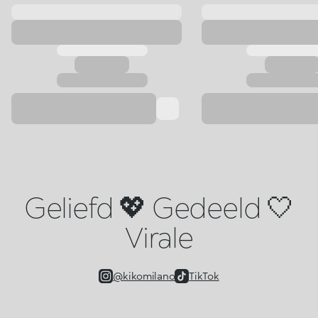
Geliefd 💖 Gedeeld 🤍
Virale
@kikomilano
TikTok