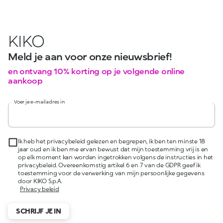
KIKO
Meld je aan voor onze nieuwsbrief!
en ontvang 10% korting op je volgende online
aankoop
Voer je e-mailadres in
Ik heb het privacybeleid gelezen en begrepen, ik ben ten minste 18
jaar oud en ik ben me ervan bewust dat mijn toestemming vrij is en
op elk moment kan worden ingetrokken volgens de instructies in het
privacybeleid. Overeenkomstig artikel 6 en 7 van de GDPR geef ik
toestemming voor de verwerking van mijn persoonlijke gegevens
door KIKO S.p.A.
Privacy beleid
SCHRIJF JE IN