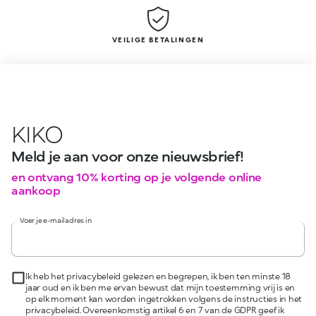
VEILIGE BETALINGEN
KIKO
Meld je aan voor onze nieuwsbrief!
en ontvang 10% korting op je volgende online
aankoop
Voer je e-mailadres in
Ik heb het privacybeleid gelezen en begrepen, ik ben ten minste 18
jaar oud en ik ben me ervan bewust dat mijn toestemming vrij is en
op elk moment kan worden ingetrokken volgens de instructies in het
privacybeleid. Overeenkomstig artikel 6 en 7 van de GDPR geef ik