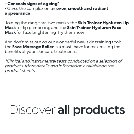
- Conceals signs of ageing*
- Gives the complexion an
even, smooth and radiant
appearance
Joining the range are two masks: the
Skin Trainer Hyaluron Lip
Mask
for lip pampering and the
Skin Trainer Hyaluron Face
Mask
for face brightening. Try them now!
And don't miss out on our wonderful new skin training tool:
the
Face Massage Roller
is a must-have for maximising the
benefits of your skincare treatments.
*Clinical and instrumental tests conducted on a selection of
products. More details and information available on the
product sheets.
Discover
all products