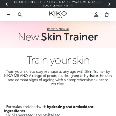
CLICK & COLLECT IS ALTIJD GRATIS. WAAROM BETALEN
WI
VOOR LEVERING? ✨
Back to New-in
New
Skin Trainer
Train your skin
Train your skin to stay in shape at any age with Skin Trainer by
KIKO MILANO. A range of products designed to hydrate the skin
and combat signs of ageing with a comprehensive skincare
routine.
- Formulas enriched with
hydrating and antioxidant
ingredients