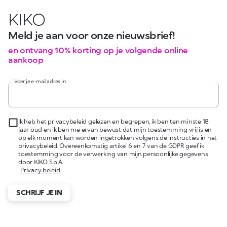
KIKO
Meld je aan voor onze nieuwsbrief!
en ontvang 10% korting op je volgende online
aankoop
Voer je e-mailadres in
Ik heb het privacybeleid gelezen en begrepen, ik ben ten minste 18
jaar oud en ik ben me ervan bewust dat mijn toestemming vrij is en
op elk moment kan worden ingetrokken volgens de instructies in het
privacybeleid. Overeenkomstig artikel 6 en 7 van de GDPR geef ik
toestemming voor de verwerking van mijn persoonlijke gegevens
door KIKO S.p.A.
Privacy beleid
SCHRIJF JE IN