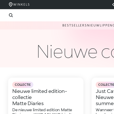
WINKELS
BESTSELLERS
NIEUW
LIPPEN
Nieuwe co
COLLECTIE
COLLECTI
Nieuwe limited edition-
Just Cav
collectie
Nieuwe 
Matte Diaries
summer-
De nieuwe limited edition Matte
Wanneer t