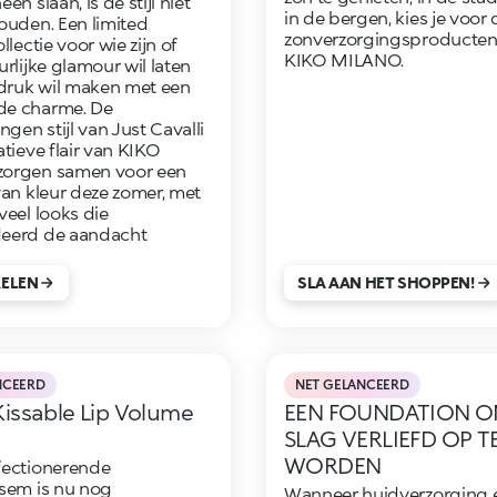
en slaan, is de stijl niet
in de bergen, kies je voor 
ouden. Een limited
zonverzorgingsproducten
llectie voor wie zijn of
KIKO MILANO.
rlijke glamour wil laten
ndruk wil maken met een
e charme. De
en stijl van Just Cavalli
atieve flair van KIKO
orgen samen voor een
van kleur deze zomer, met
veel looks die
eerd de aandacht
KELEN
SLA AAN HET SHOPPEN!
NCEERD
NET GELANCEERD
issable Lip Volume
EEN FOUNDATION O
SLAG VERLIEFD OP T
WORDEN
fectionerende
sem is nu nog
Wanneer huidverzorging 