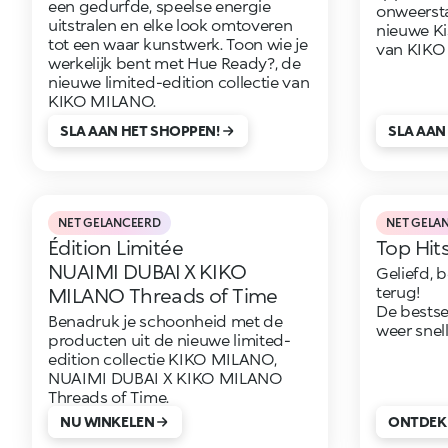
een gedurfde, speelse energie
onweerst
uitstralen en elke look omtoveren
nieuwe K
tot een waar kunstwerk. Toon wie je
van KIK
werkelijk bent met Hue Ready?, de
nieuwe limited-edition collectie van
KIKO MILANO.
SLA AAN HET SHOPPEN!
SLA AAN
NET GELANCEERD
NET GELA
Édition Limitée
Top Hit
NUAIMI DUBAI X KIKO
Geliefd, 
terug!
MILANO Threads of Time
De bestsel
Benadruk je schoonheid met de
weer snel
producten uit de nieuwe limited-
edition collectie KIKO MILANO,
NUAIMI DUBAI X KIKO MILANO
Threads of Time.
NU WINKELEN
ONTDEK