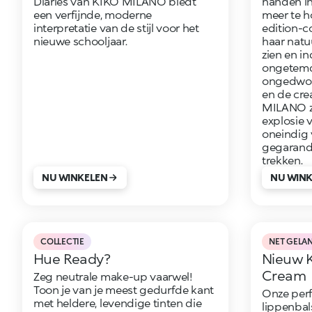
Diaries van KIKO MILANO biedt
handen ine
een verfijnde, moderne
meer te h
interpretatie van de stijl voor het
edition-co
nieuwe schooljaar.
haar natuu
zien en i
ongetemd
ongedwong
en de cre
MILANO z
explosie 
oneindig 
gegarand
trekken.
NU WINKELEN
NU WIN
COLLECTIE
NET GELA
Hue Ready?
Nieuw K
Cream
Zeg neutrale make-up vaarwel!
Toon je van je meest gedurfde kant
Onze per
met heldere, levendige tinten die
lippenbal