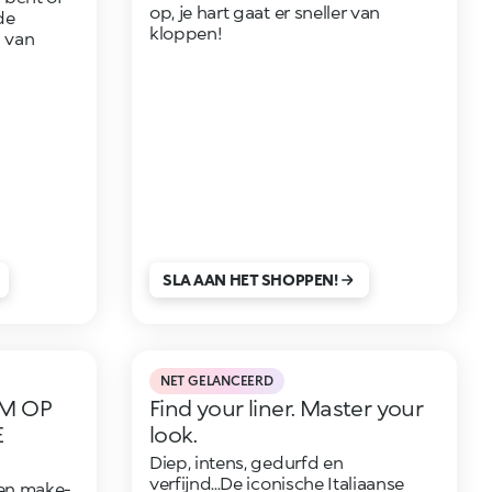
op, je hart gaat er sneller van
de
kloppen!
 van
SLA AAN HET SHOPPEN!
NET GELANCEERD
M OP
Find your liner. Master your
E
look.
Diep, intens, gedurfd en
verfijnd...De iconische Italiaanse
en make-