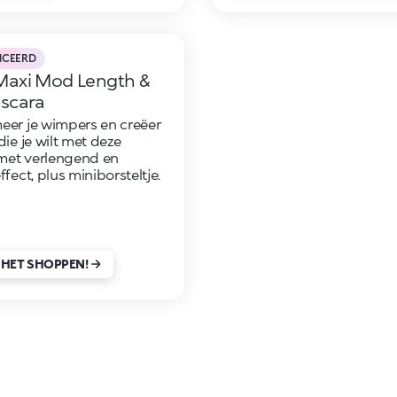
NCEERD
Maxi Mod Length &
scara
eer je wimpers en creëer
die je wilt met deze
met verlengend en
ffect, plus miniborsteltje.
 HET SHOPPEN!