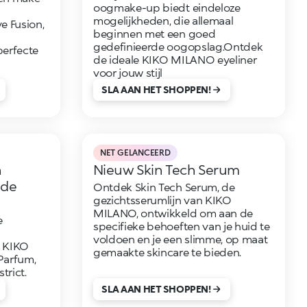
oogmake-up biedt eindeloze
mogelijkheden, die allemaal
ve Fusion,
beginnen met een goed
gedefinieerde oogopslag.Ontdek
perfecte
de ideale KIKO MILANO eyeliner
voor jouw stijl
SLA AAN HET SHOPPEN!
NET GELANCEERD
n
Nieuw Skin Tech Serum
 de
Ontdek Skin Tech Serum, de
gezichtsserumlijn van KIKO
MILANO, ontwikkeld om aan de
e
specifieke behoeften van je huid te
voldoen en je een slimme, op maat
n KIKO
gemaakte skincare te bieden.
Parfum,
trict.
SLA AAN HET SHOPPEN!