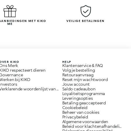
AANBIEDINGEN MET KIKO
VEILIGE BETALINGEN
ME
OVER KIKO
HELP
Ons Merk
Klantenservice & FAQ
KIKO respecteert dieren
Volg je bestelling
Governance
Retouraanvraag
Werken bij KIKO
Reset mijn wachtwoord
Investors
Jouw account
Verklarende woordenlijst van ingrediënten
Saldo cadeaubon
Loyaliteitsprogramma
Leveringsopties
Betaling geaccepteerd
Cookiebeleid
Beheer van cookies
Privacybeleid
Algemene voorwaarden
Beleid voor klachtenafhandeling
Déclaration d’accessibilité