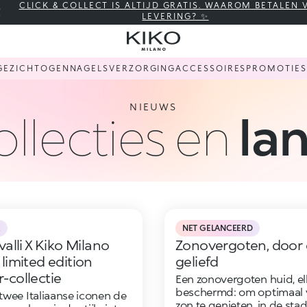
CLICK & COLLECT IS ALTIJD GRATIS. WAAROM BETALEN
LEVERING? ✨
GEZICHT
OGEN
NAGELS
VERZORGING
ACCESSOIRES
PROMOTIES
NIEUWS
llecties en
la
E
NET GELANCEERD
alli X Kiko Milano
Zonovergoten, door 
limited edition
geliefd
collectie
Een zonovergoten huid, e
beschermd: om optimaal 
wee Italiaanse iconen de
zon te genieten, in de sta