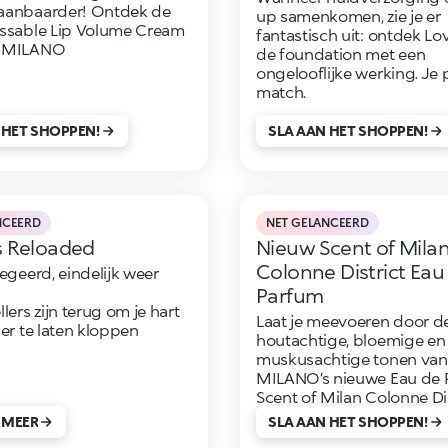
aanbaarder! Ontdek de
up samenkomen, zie je er
issable Lip Volume Cream
fantastisch uit: ontdek Lo
O MILANO
de foundation met een
ongelooflijke werking. Je 
match.
 HET SHOPPEN!
SLA AAN HET SHOPPEN!
NCEERD
NET GELANCEERD
s Reloaded
Nieuw Scent of Mila
Colonne District Eau
begeerd, eindelijk weer
Parfum
lers zijn terug om je hart
Laat je meevoeren door d
ler te laten kloppen
houtachtige, bloemige en
muskusachtige tonen va
MILANO’s nieuwe Eau de 
Scent of Milan Colonne Dis
 MEER
SLA AAN HET SHOPPEN!