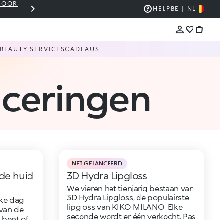
 VOOR
WINKELMANDJE OP €30? VERZENDING IS GRAT
HELP
BE | NL
BEAUTY SERVICES
CADEAUS
nceringen
NET GELANCEERD
de huid
3D Hydra Lipgloss
We vieren het tienjarig bestaan van
3D Hydra Lipgloss, de populairste
lke dag
lipgloss van KIKO MILANO: Elke
van de
seconde wordt er één verkocht. Pas
d bent of