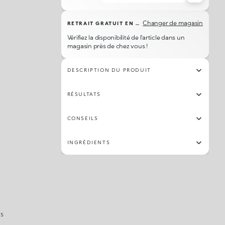
06
84
48
10
63
18
13
97
Changer de magasin
RETRAIT GRATUIT EN MAGASIN
27
76
24
32
42
58
65
53
Vérifiez la disponibilité de l'article dans un
magasin près de chez vous !
77
03
26
30
19
81
55
73
DESCRIPTION DU PRODUIT
82
96
66
16
103
05
153
34
RÉSULTATS
51
72
57
71
150
28
07
12
CONSEILS
04
INGRÉDIENTS
IS