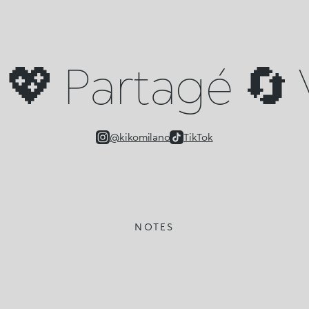
💖 Partagé 🔄 V
@kikomilano
TikTok
NOTES