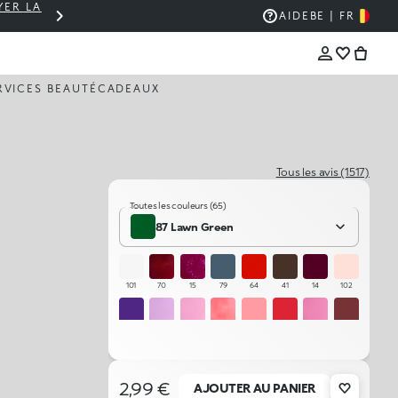
YER LA
PANIER À 30 € ? LIVRAISON OFFERTE 🚚
AIDE
BE | FR
RVICES BEAUTÉ
CADEAUX
Tous les avis (1517)
Toutes les couleurs (65)
87 Lawn Green
101
70
15
79
64
41
14
102
25
23
22
49
54
11
21
67
87
01
75
56
45
43
02
39
2,99 €
AJOUTER AU PANIER