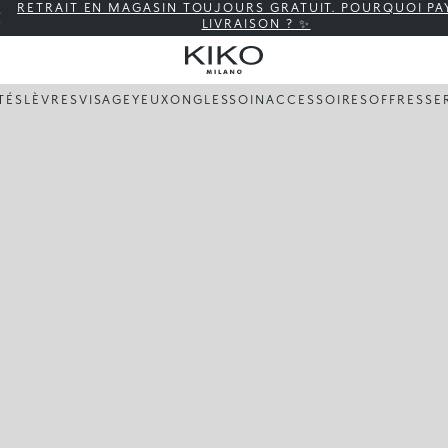
RETRAIT EN MAGASIN TOUJOURS GRATUIT. POURQUOI PA
LIVRAISON ? ✨
TÉS
LÈVRES
VISAGE
YEUX
ONGLES
SOIN
ACCESSOIRES
OFFRES
SE