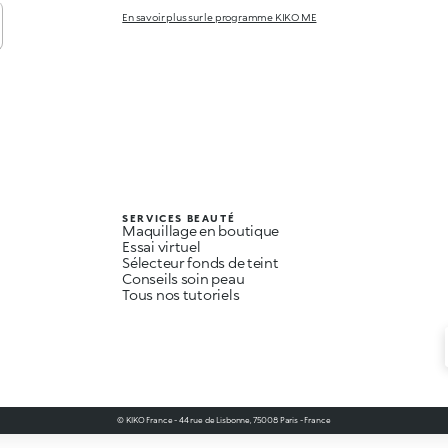
En savoir plus sur le programme KIKO ME
SERVICES BEAUTÉ
Maquillage en boutique
Essai virtuel
Sélecteur fonds de teint
Conseils soin peau
Tous nos tutoriels
© KIKO France - 44 rue de Lisbonne, 75008 Paris - France