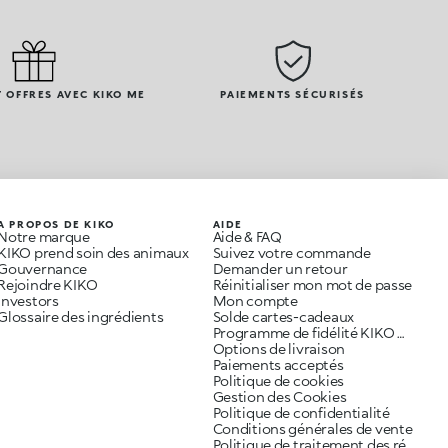
 OFFRES AVEC KIKO ME
PAIEMENTS SÉCURISÉS
A PROPOS DE KIKO
AIDE
Notre marque
Aide & FAQ
KIKO prend soin des animaux
Suivez votre commande
Gouvernance
Demander un retour
Rejoindre KIKO
Réinitialiser mon mot de passe
Investors
Mon compte
Glossaire des ingrédients
Solde cartes-cadeaux
Programme de fidélité KIKO ME
Options de livraison
Paiements acceptés
Politique de cookies
Gestion des Cookies
Politique de confidentialité
Conditions générales de vente
Politique de traitement des réclamations