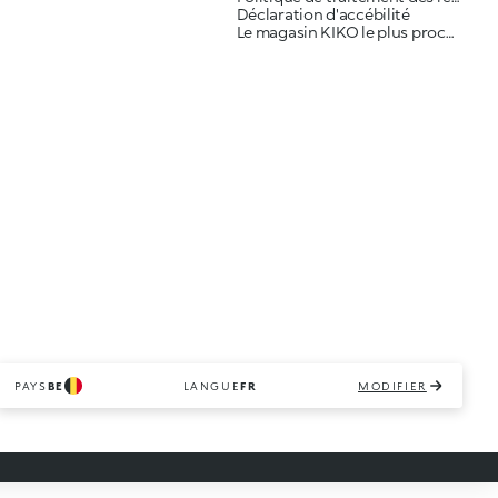
Déclaration d'accébilité
Le magasin KIKO le plus proche
PAYS
BE
LANGUE
FR
MODIFIER