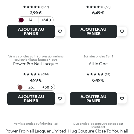
(
1517
)
(
38
)
2,99 €
6,49 €
14
+64
Rouge
AJOUTER AU
AJOUTER AU
Noir
PANIER
PANIER
Vernis à ongles au fini professionnel une
Soin des ongles 7 en 1
couleur brillante jusqu’à 7 jours
Power Pro Nail Lacquer
All In One
(
694
)
(
37
)
4,99 €
6,49 €
26
+50
Reddish
AJOUTER AU
AJOUTER AU
Mauve
PANIER
PANIER
Vernis à ongles au fini métallisé
Duo ongles : base neutre et top coat
scintillant
Power Pro Nail Lacquer Limited
Hug Couture Close To You Nail