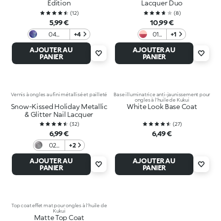
Edition
Lacquer Duo
(
12
)
(
8
)
5,99 €
10,99 €
04
+4
01
+1
Midnight
Prep
AJOUTER AU
AJOUTER AU
Aura
And
PANIER
PANIER
Fluff
Vernis à ongles au fini métallisé et pailleté
Base illuminatrice anti-jaunissement pour
ongles à l’huile de Kukui
Snow-Kissed Holiday Metallic
White Look Base Coat
& Glitter Nail Lacquer
(
32
)
(
27
)
6,99 €
6,49 €
02
+2
Icy
AJOUTER AU
AJOUTER AU
Allure
PANIER
PANIER
Top coat effet mat pour ongles à l’huile de
Kukui
Matte Top Coat