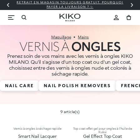
RETRAIT EN MAGASIN TOUJOURS GRATUIT. POURQUOI
PAYER LA LIVRAISON ? ✨
Maquillage
Mains
VERNIS À
ONGLES
Prenez soin de vos mains avec les vernis à ongles KIKO
MILANO. Qu'il s'agisse d'un top coat ou d'un gel coat,
choisissez entre des vernis à ongles nude et colorés à
séchage rapide.
NAIL CARE
NAIL POLISH REMOVERS
FRENC
9 article(s)
Vernis à ongles à séchage rapide
Top coat effet gel pour ongles à l’huile de
Kukui
Smart Nail Lacquer
Gel Effect Top Coat