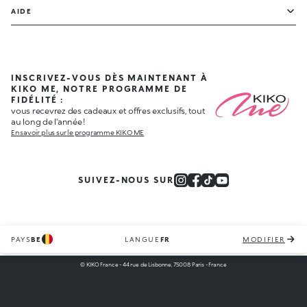
AIDE
INSCRIVEZ-VOUS DÈS MAINTENANT À
KIKO ME, NOTRE PROGRAMME DE
FIDÉLITÉ :
vous recevrez des cadeaux et offres exclusifs, tout
au long de l'année !
En savoir plus sur le programme KIKO ME
SUIVEZ-NOUS SUR
PAYS
BE
LANGUE
FR
MODIFIER
© KIKO France - 44 rue de Lisbonne, 75008 Paris - France