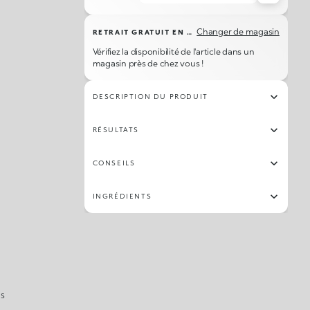
22
42
04
13
150
12
153
51
Changer de magasin
RETRAIT GRATUIT EN MAGASIN
81
30
77
23
79
64
06
48
Vérifiez la disponibilité de l'article dans un
magasin près de chez vous !
02
45
84
96
67
16
14
70
DESCRIPTION DU PRODUIT
26
55
19
87
03
49
54
25
RÉSULTATS
82
56
66
24
65
72
71
28
CONSEILS
07
INGRÉDIENTS
IS