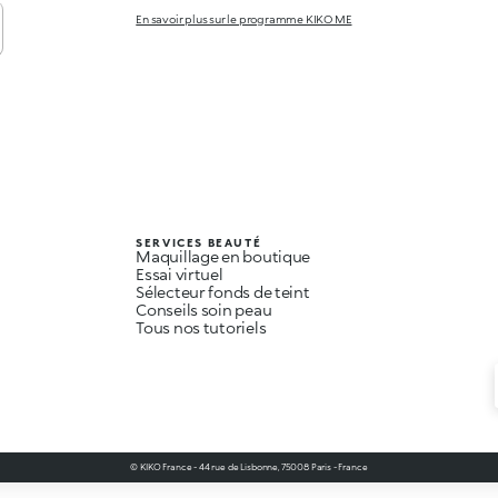
En savoir plus sur le programme KIKO ME
SERVICES BEAUTÉ
Maquillage en boutique
Essai virtuel
Sélecteur fonds de teint
Conseils soin peau
Tous nos tutoriels
© KIKO France - 44 rue de Lisbonne, 75008 Paris - France