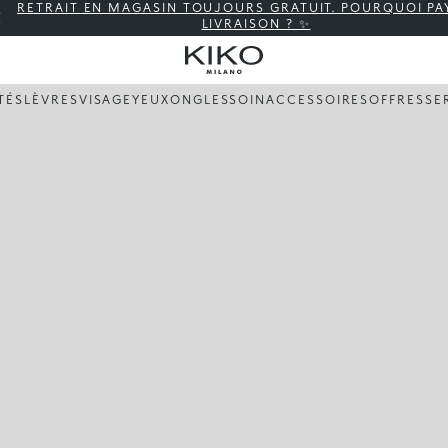
RETRAIT EN MAGASIN TOUJOURS GRATUIT. POURQUOI PA
LIVRAISON ? ✨
TÉS
LÈVRES
VISAGE
YEUX
ONGLES
SOIN
ACCESSOIRES
OFFRES
SE