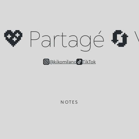
💖 Partagé 🔄 V
@kikomilano
TikTok
NOTES