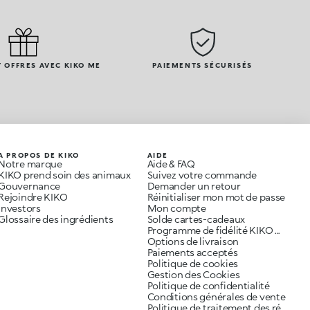
 OFFRES AVEC KIKO ME
PAIEMENTS SÉCURISÉS
A PROPOS DE KIKO
AIDE
Notre marque
Aide & FAQ
KIKO prend soin des animaux
Suivez votre commande
Gouvernance
Demander un retour
Rejoindre KIKO
Réinitialiser mon mot de passe
Investors
Mon compte
Glossaire des ingrédients
Solde cartes-cadeaux
Programme de fidélité KIKO ME
Options de livraison
Paiements acceptés
Politique de cookies
Gestion des Cookies
Politique de confidentialité
Conditions générales de vente
Politique de traitement des réclamations