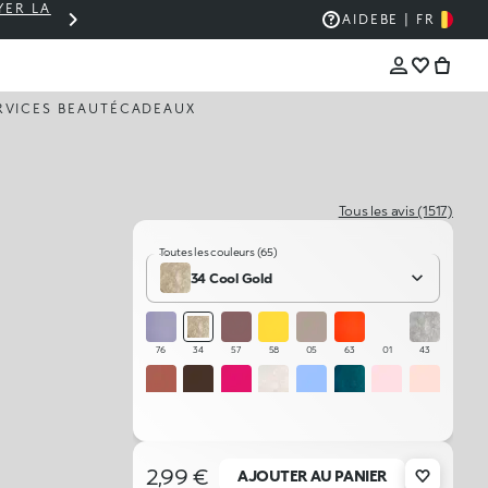
YER LA
PANIER À 30 € ? LIVRAISON OFFERTE 🚚
AIDE
BE | FR
RVICES BEAUTÉ
CADEAUX
Tous les avis (1517)
Toutes les couleurs (65)
34 Cool Gold
76
34
57
58
05
63
01
43
53
41
18
97
27
32
103
102
11
21
101
73
15
10
39
75
2,99 €
AJOUTER AU PANIER