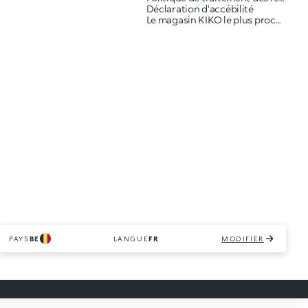
Déclaration d'accébilité
Le magasin KIKO le plus proche
PAYS
BE
LANGUE
FR
MODIFIER