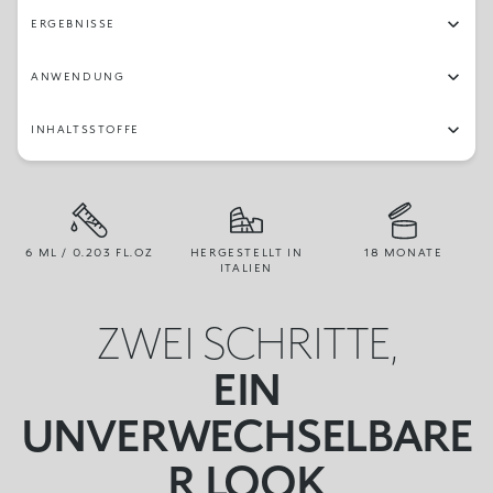
ERGEBNISSE
ANWENDUNG
INHALTSSTOFFE
6 ML / 0.203 FL.OZ
HERGESTELLT IN
18 MONATE
ITALIEN
ZWEI SCHRITTE,
EIN
UNVERWECHSELBARE
R LOOK