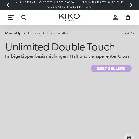
⚡ SUPER-ANGEBOT JUST CAVALLI: 30 % RABATT AUF DIE
GESAMTE KOLLEKTION
Make-Up
Lippen
Lippenstifte
(3263)
Unlimited Double Touch
Farbige Lippenbasis mit langem Halt und transparenter Gloss
BEST SELLERS