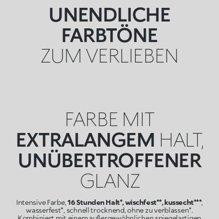
UNENDLICHE
FARBTÖNE
ZUM VERLIEBEN
FARBE MIT
EXTRALANGEM
HALT,
UNÜBERTROFFENER
GLANZ
Intensive Farbe,
16 Stunden Halt*, wischfest**, kussecht***
,
wasserfest*, schnell trocknend, ohne zu verblassen*.
Kombiniert mit einem außergewöhnlichen spiegelartigen