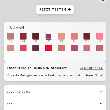
JETZT TESTEN
118 Orchid
130
104
122
118
101
113
105
111
102
110
123
109
129
119
112
131
114
106
103
121
108
120
107
115
Geschäft ändern
KOSTENLOSE ABHOLUNG IM GESCHÄFT
Prüfe die Verfügbarkeit des Artikels in einem Geschäft in deiner Nähe!
BESCHREIBUNG
TEST