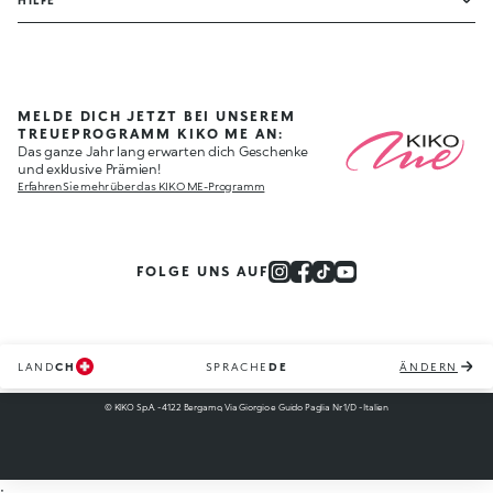
HILFE
MELDE DICH JETZT BEI UNSEREM
TREUEPROGRAMM KIKO ME AN:
Das ganze Jahr lang erwarten dich Geschenke
und exklusive Prämien!
Erfahren Sie mehr über das KIKO ME-Programm
FOLGE UNS AUF
LAND
CH
SPRACHE
DE
ÄNDERN
© KIKO S.p.A. - 4122 Bergamo, Via Giorgio e Guido Paglia Nr. 1/D - Italien
;