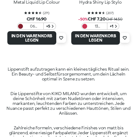
Metal Liquid Lip Colour
Hydra Shiny Lip Stylo
(
271
)
(
207
)
CHF 16.90
CHF 7.20
-50%
CHF 14.50
06
+5
13
+1
Bordeaux
Magenta
IN DEN WARENKORB
IN DEN WARENKORB
LEGEN
LEGEN
Lippenstift aufzutragen kann ein kleines tägliches Ritual sein.
Ein Beauty- und Selbstfürsorgemoment, um dein Lächeln
Die Lippenstifte von KIKO MILANO wurden entwickelt, um
deine Schönheit mit zarten Nudetönen oder intensiven,
markanten, leuchtenden Farben zu unterstreichen. Jede
Nuance passt perfekt zu verschiedenen Hauttönen, Stilen und
Zahlreiche Formeln, verschiedene Finishes von matt bis
glänzend, eine riesige Farbpalette: Jeder Lippenstift ergänzt