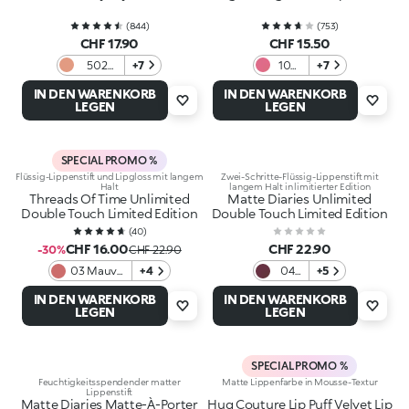
(
844
)
(
753
)
CHF 17.90
CHF 15.50
502
+7
104
+7
Natural
Deep
IN DEN WARENKORB
IN DEN WARENKORB
Rose
Pink
LEGEN
LEGEN
SPECIAL PROMO %
Flüssig-Lippenstift und Lipgloss mit langem
Zwei-Schritte-Flüssig-Lippenstift mit
Halt
langem Halt in limitierter Edition
Threads Of Time Unlimited
Matte Diaries Unlimited
Double Touch Limited Edition
Double Touch Limited Edition
(
40
)
CHF 16.00
CHF 22.90
-30%
CHF 22.90
03 Mauve
+4
04
+5
Statement
Cozy
IN DEN WARENKORB
IN DEN WARENKORB
Café
LEGEN
LEGEN
Kiss
SPECIAL PROMO %
Feuchtigkeitsspendender matter
Matte Lippenfarbe in Mousse-Textur
Lippenstift
Matte Diaries Matte-À-Porter
Hug Couture Lip Puff Velvet Lip