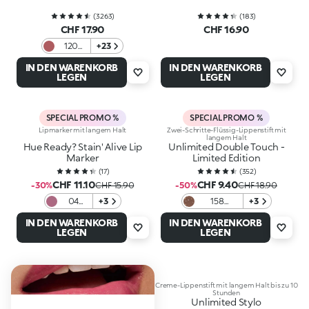
(
3263
)
(
183
)
CHF 17.90
CHF 16.90
120
+23
Rosy
IN DEN WARENKORB
IN DEN WARENKORB
Mauve
LEGEN
LEGEN
SPECIAL PROMO %
SPECIAL PROMO %
Lipmarker mit langem Halt
Zwei-Schritte-Flüssig-Lippenstift mit
langem Halt
Hue Ready? Stain' Alive Lip
Unlimited Double Touch -
Marker
Limited Edition
(
17
)
(
352
)
CHF 11.10
CHF 9.40
-30%
CHF 15.90
-50%
CHF 18.90
04
+3
158
+3
Mauve
Irresistible
IN DEN WARENKORB
IN DEN WARENKORB
on
Seduction
LEGEN
LEGEN
Creme-Lippenstift mit langem Halt bis zu 10
Stunden
Unlimited Stylo