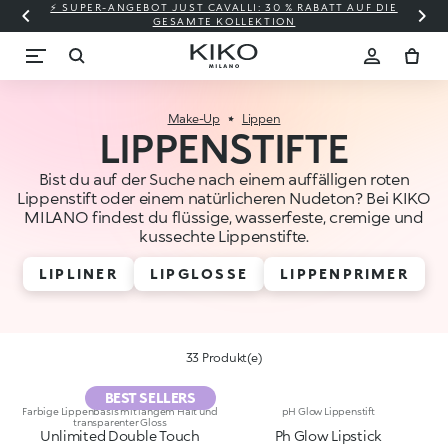
⚡ SUPER-ANGEBOT JUST CAVALLI: 30 % RABATT AUF DIE
GESAMTE KOLLEKTION
Make-Up
Lippen
LIPPENSTIFTE
Bist du auf der Suche nach einem auffälligen roten
Lippenstift oder einem natürlicheren Nudeton? Bei KIKO
MILANO findest du flüssige, wasserfeste, cremige und
kussechte Lippenstifte.
LIPLINER
LIPGLOSSE
LIPPENPRIMER
33 Produkt(e)
BEST SELLERS
Farbige Lippenbasis mit langem Halt und
pH Glow Lippenstift
transparenter Gloss
Unlimited Double Touch
Ph Glow Lipstick