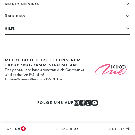
BEAUTY SERVICES
ÜBER KIKO
HILFE
MELDE DICH JETZT BEI UNSEREM
TREUEPROGRAMM KIKO ME AN:
Das ganze Jahr lang erwarten dich Geschenke
und exklusive Prämien!
Erfahren Sie mehr über das KIKO ME-Programm
FOLGE UNS AUF
LAND
CH
SPRACHE
DE
ÄNDERN