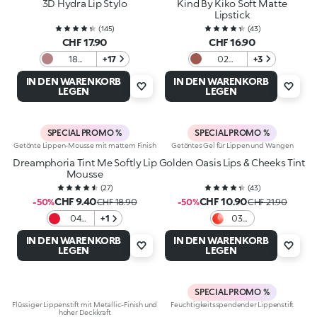
3D Hydra Lip Stylo
Kind By Kiko Soft Matte
Lipstick
(
145
)
(
43
)
CHF 17.90
CHF 16.90
18
+17
02
+3
Haute
Embrace
IN DEN WARENKORB
IN DEN WARENKORB
Couture
Me
LEGEN
LEGEN
SPECIAL PROMO %
SPECIAL PROMO %
Getönte Lippen-Mousse mit mattem Finish
Getöntes Gel für Lippen und Wangen
Dreamphoria Tint Me Softly Lip
Golden Oasis Lips & Cheeks Tint
Mousse
(
27
)
(
43
)
CHF 9.40
CHF 10.90
-50%
CHF 18.90
-50%
CHF 21.90
04
+1
03
Red
Love
IN DEN WARENKORB
IN DEN WARENKORB
Desire
In
LEGEN
LEGEN
Coral
SPECIAL PROMO %
Flüssiger Lippenstift mit Metallic-Finish und
Feuchtigkeitsspendender Lippenstift
hoher Deckkraft