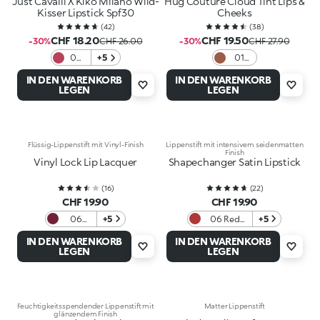
Just Cavalli X Kiko Milano Wild-
Hug Couture Cloud Tint Lips &
Kisser Lipstick Spf30
Cheeks
(
42
)
(
38
)
CHF 18.20
CHF 19.50
-30%
CHF 26.00
-30%
CHF 27.90
06
+5
01
Stay
Fluffy
IN DEN WARENKORB
IN DEN WARENKORB
Wild
Flush
LEGEN
LEGEN
Flüssig-Lippenstift mit Vinyl-Finish
Lippenstift mit intensivem seidenmatten
Finish
Vinyl Lock Lip Lacquer
Shapechanger Satin Lipstick
(
16
)
(
22
)
CHF 19.90
CHF 19.90
06
+5
06 Red
+5
Berry
Obsession
IN DEN WARENKORB
IN DEN WARENKORB
Crush
LEGEN
LEGEN
Feuchtigkeitsspendender Lippenstift mit
Matter Lippenstift
glänzendem Finish