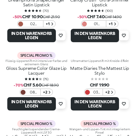
Satin Lipstick
Lipstick
(
70
)
(
100
)
CHF 10.90
CHF 7.40
-50%
CHF 21.90
-50%
CHF 14.90
02
+1
01
+1
Charmed
Caramel
IN DEN WARENKORB
IN DEN WARENKORB
Rose
Carousel
LEGEN
LEGEN
SPECIAL PROMO %
Flüssig-Lippenstift mit intensiver Farbe und
Ultramatter Lippenstift mit Kreide-Effekt
extremem Glanz
Gloss Supreme Color Glaze Lip
Matte Diaries The Mattest Lip
Lacquer
Stylo
(
75
)
CHF 5.60
CHF 19.90
-70%
CHF 18.90
08
+2
03
+2
Iced
Red
IN DEN WARENKORB
IN DEN WARENKORB
Brown
Heels
LEGEN
LEGEN
SPECIAL PROMO %
SPECIAL PROMO %
Feuchtigkeitsspendender Creme-
Wangen- und Lippen-Tint mit integriertem
Lippenstift mit LSF 30
Pinsel