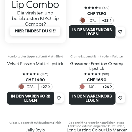
Lip Combo
(
675
)
Die viralsten und
CHF 17.90
beliebtesten KIKO Lip
07
+23
Combos?
Taupe
IN DEN WARENKORB
HIER FINDEST DU SIE!
Brown
LEGEN
Komfortabler Lippenstift mit Matt-Effekt
Creme-Lippenstift mit vollem Farbton
Velvet Passion Matte Lipstick
Gossamer Emotion Creamy
Lipstick
(
1431
)
(
909
)
CHF 16.90
CHF 16.90
328
+27
140
+26
Rosy
Light
IN DEN WARENKORB
IN DEN WARENKORB
Brown
Mauve
LEGEN
LEGEN
Gloss-Lippenstift mit feuchtem Finish
Lippenstift no-transfer natürlicher Tattoo-
Effekt und extrem langer halt (10 stunden)
Jelly Stylo
Long Lasting Colour Lip Marker