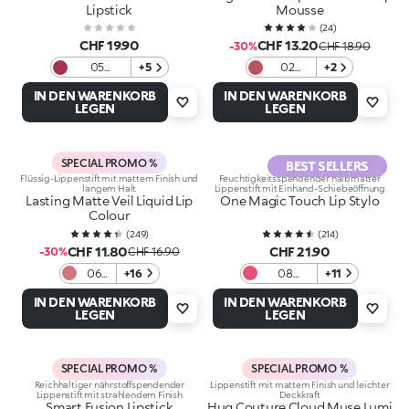
Lipstick
Mousse
(
24
)
CHF 19.90
CHF 13.20
-30%
CHF 18.90
05
+5
02
+2
Uptown
Moussy
IN DEN WARENKORB
IN DEN WARENKORB
Burgundy
Jam
LEGEN
LEGEN
SPECIAL PROMO %
BEST SELLERS
Flüssig-Lippenstift mit mattem Finish und
Feuchtigkeitsspendender halbmatter
langem Halt
Lippenstift mit Einhand-Schiebeöffnung
Lasting Matte Veil Liquid Lip
One Magic Touch Lip Stylo
Colour
(
249
)
(
214
)
CHF 11.80
CHF 21.90
-30%
CHF 16.90
06
+16
08
+11
Nude
Magenta
IN DEN WARENKORB
IN DEN WARENKORB
Rose
LEGEN
LEGEN
SPECIAL PROMO %
SPECIAL PROMO %
Reichhaltiger nährstoffspendender
Lippenstift mit mattem Finish und leichter
Lippenstift mit strahlendem Finish
Deckkraft
Smart Fusion Lipstick
Hug Couture Cloud Muse Lumi