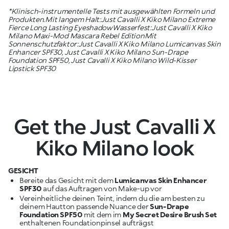
*Klinisch-instrumentelle Tests mit ausgewählten Formeln und
Produkten.Mit langem Halt:Just Cavalli X Kiko Milano Extreme
Fierce Long Lasting EyeshadowWasserfest:Just Cavalli X Kiko
Milano Maxi-Mod Mascara Rebel EditionMit
Sonnenschutzfaktor:Just Cavalli X Kiko Milano Lumicanvas Skin
Enhancer SPF30, Just Cavalli X Kiko Milano Sun-Drape
Foundation SPF50, Just Cavalli X Kiko Milano Wild-Kisser
Lipstick SPF30
Get the Just Cavalli X
Kiko Milano look
GESICHT
Bereite das Gesicht mit dem
Lumicanvas Skin Enhancer
SPF30
auf das Auftragen von Make-up vor
Vereinheitliche deinen Teint, indem du die am besten zu
deinem Hautton passende Nuance der
Sun-Drape
Foundation SPF50
mit dem im
My Secret Desire Brush Set