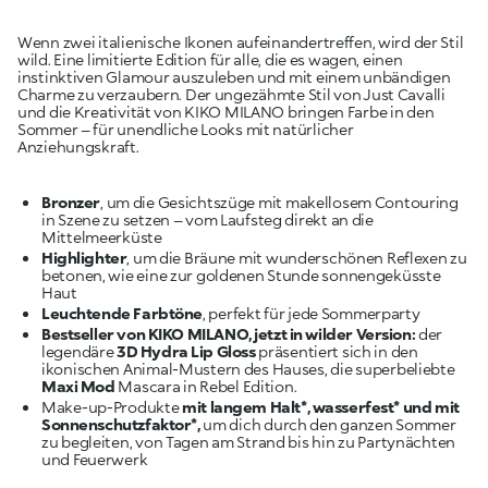
Wenn zwei italienische Ikonen aufeinandertreffen, wird der Stil
wild. Eine limitierte Edition für alle, die es wagen, einen
instinktiven Glamour auszuleben und mit einem unbändigen
Charme zu verzaubern. Der ungezähmte Stil von Just Cavalli
und die Kreativität von KIKO MILANO bringen Farbe in den
Sommer – für unendliche Looks mit natürlicher
Anziehungskraft.
Bronzer
, um die Gesichtszüge mit makellosem Contouring
in Szene zu setzen – vom Laufsteg direkt an die
Mittelmeerküste
Highlighter
, um die Bräune mit wunderschönen Reflexen zu
betonen, wie eine zur goldenen Stunde sonnengeküsste
Haut
Leuchtende Farbtöne
, perfekt für jede Sommerparty
Bestseller von KIKO MILANO, jetzt in wilder Version:
der
legendäre
3D Hydra Lip Gloss
präsentiert sich in den
ikonischen Animal-Mustern des Hauses, die superbeliebte
Maxi Mod
Mascara in Rebel Edition.
Make-up-Produkte
mit langem Halt*, wasserfest* und mit
Sonnenschutzfaktor*,
um dich durch den ganzen Sommer
zu begleiten, von Tagen am Strand bis hin zu Partynächten
und Feuerwerk