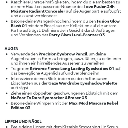
Kaschiere Unregelmäßigkeiten, indem du die am besten zu
deinem Hautton passende Nuance des L
ove Fusion 24h
Moisture Radiant Concealer
auf die Augenpartie auftupfst
Betone deine Wangenknochen, indem du den
Fusion Glow
Blush 01
mit dem Pinsel aus der Kollektion auf die untere
Partie aufträgst. Definiere dein Gesicht durch Auftragen
und Verblenden des
Party Glam Lumi-Bronzer 03
AUGEN
Verwende den
Precision Eyebrow Pencil
, um deine
Augenbrauen in Form zu bringen, auszufüllen, zu definieren
Trage den
Extreme Fierce Long Lasting Eyeshadow 01
auf
Intensiviere deinen Blick, indem du den hellbraunen
Lidschatten aus der
Gaze Wardrobe Eyeshadow Palette
Ziehe einen doppelten geschwungenen Lidstrich mit dem
No Fear To Dare Eyemarker & Eraser 03
Betone deine Wimpern mit der
Maxi Mod Mascara Rebel
Edition 03
LIPPEN UND NÄGEL
Peele deine Lippen mit dem Kissable Smoothing Lip Scrub