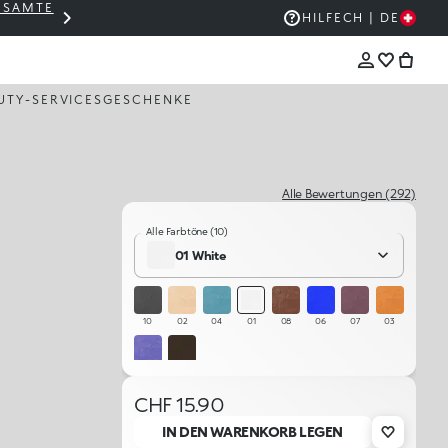
GESAMTE
THE KIKO SALE: BIS ZU -50 %
HILFE
CH | DE
UTY-SERVICES
GESCHENKE
Alle Bewertungen (292)
Alle Farbtöne (10)
01 White
10
02
04
01
08
06
07
03
05
09
CHF 15.90
IN DEN WARENKORB LEGEN