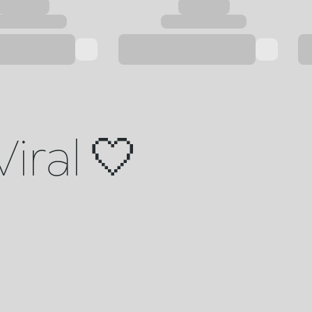
Viral 🤍