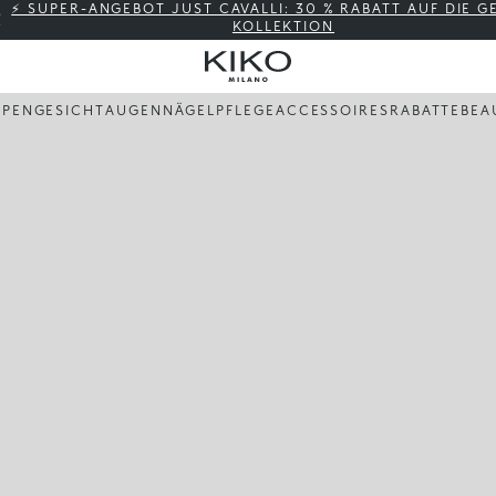
⚡ SUPER-ANGEBOT JUST CAVALLI: 30 % RABATT AUF DIE 
KOLLEKTION
PPEN
GESICHT
AUGEN
NÄGEL
PFLEGE
ACCESSOIRES
RABATTE
BEA