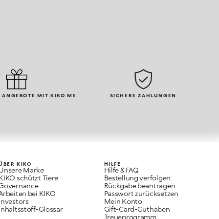
 ANGEBOTE MIT KIKO ME
SICHERE ZAHLUNGEN
ÜBER KIKO
HILFE
Unsere Marke
Hilfe & FAQ
KIKO schützt Tiere
Bestellung verfolgen
Governance
Rückgabe beantragen
Arbeiten bei KIKO
Passwort zurücksetzen
Investors
Mein Konto
Inhaltsstoff-Glossar
Gift-Card-Guthaben
Treueprogramm