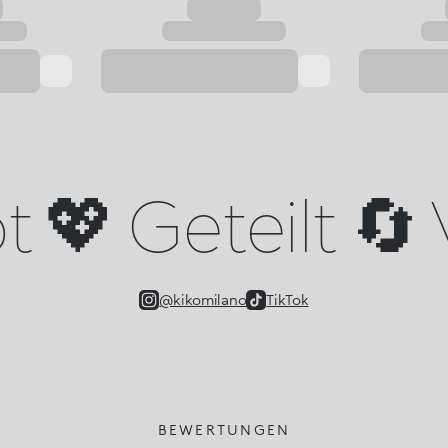
 💖 Geteilt 🔄 
@kikomilano
TikTok
BEWERTUNGEN