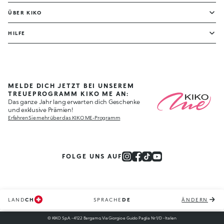
ÜBER KIKO
HILFE
MELDE DICH JETZT BEI UNSEREM
TREUEPROGRAMM KIKO ME AN:
Das ganze Jahr lang erwarten dich Geschenke
und exklusive Prämien!
Erfahren Sie mehr über das KIKO ME-Programm
FOLGE UNS AUF
LAND
CH
SPRACHE
DE
ÄNDERN
© KIKO S.p.A. - 4122 Bergamo, Via Giorgio e Guido Paglia Nr. 1/D - Italien