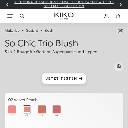
⚡ SUPER-ANGEBOT JUST CAVALLI: 30 % RABATT AUF DIE
GESAMTE KOLLEKTION
Make-Up
Gesicht
Blush
(51)
So Chic Trio Blush
3-in-1-Rouge für Gesicht, Augenpartie und Lippen
JETZT TESTEN
02 Velvet Peach
03
02
01
04