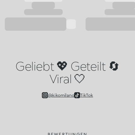
Geliebt 💖 Geteilt 🔄
Viral 🤍
@kikomilano
TikTok
BEWERTUNGEN