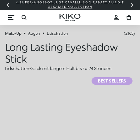
⚡ SUPER-ANGEBOT JUST CAVALLI: 30 % RABATT AUF DIE
GESAMTE KOLLEKTION
Make-Up
Augen
Lidschatten
(2165)
Long Lasting Eyeshadow
Stick
Lidschatten-Stick mit langem Halt bis zu 24 Stunden
BEST SELLERS