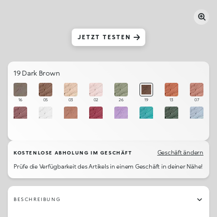
JETZT TESTEN
19 Dark Brown
16
05
03
02
26
19
13
07
14
01
10
12
11
28
27
25
09
22
17
21
24
15
23
20
Geschäft ändern
KOSTENLOSE ABHOLUNG IM GESCHÄFT
Prüfe die Verfügbarkeit des Artikels in einem Geschäft in deiner Nähe!
08
04
06
18
BESCHREIBUNG