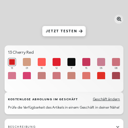
JETZT TESTEN
13 Cherry Red
13
01
10
12
17
15
05
08
07
14
04
06
02
09
11
16
03
Geschäft ändern
KOSTENLOSE ABHOLUNG IM GESCHÄFT
Prüfe die Verfügbarkeit des Artikels in einem Geschäft in deiner Nähe!
BESCHREIBUNG