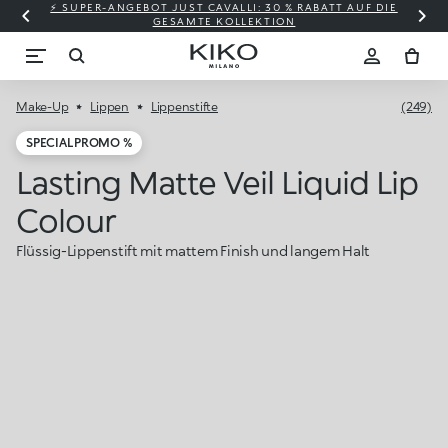
⚡ SUPER-ANGEBOT JUST CAVALLI: 30 % RABATT AUF DIE
GESAMTE KOLLEKTION
Make-Up
Lippen
Lippenstifte
(249)
SPECIAL PROMO %
Lasting Matte Veil Liquid Lip
Colour
Flüssig-Lippenstift mit mattem Finish und langem Halt