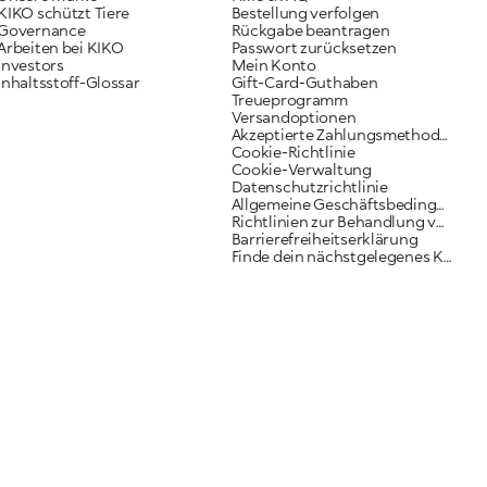
KIKO schützt Tiere
Bestellung verfolgen
Governance
Rückgabe beantragen
Arbeiten bei KIKO
Passwort zurücksetzen
Investors
Mein Konto
Inhaltsstoff-Glossar
Gift-Card-Guthaben
Treueprogramm
Versandoptionen
Akzeptierte Zahlungsmethoden
Cookie-Richtlinie
Cookie-Verwaltung
Datenschutzrichtlinie
Allgemeine Geschäftsbedingungen
Richtlinien zur Behandlung von Reklamationen
Barrierefreiheitserklärung
Finde dein nächstgelegenes KIKO Geschäft