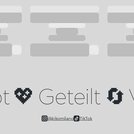
 💖 Geteilt 🔄 
@kikomilano
TikTok