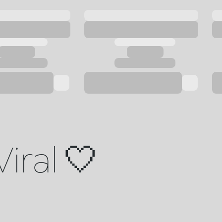
Viral 🤍