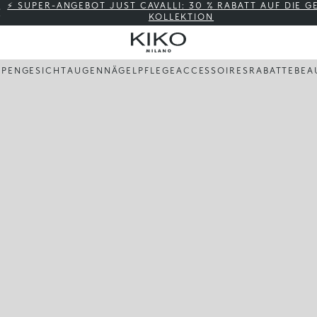
⚡ SUPER-ANGEBOT JUST CAVALLI: 30 % RABATT AUF DIE 
KOLLEKTION
PPEN
GESICHT
AUGEN
NÄGEL
PFLEGE
ACCESSOIRES
RABATTE
BEA