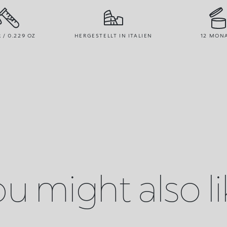
R / 0.229 OZ
HERGESTELLT IN ITALIEN
12 MON
u might also l