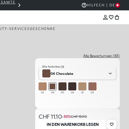
GESAMTE
THE KIKO SALE: BIS ZU -50 %
HILFE
CH | DE
UTY-SERVICES
GESCHENKE
Alle Bewertungen (83)
Alle Farbtöne (6)
04 Chocolate
02
04
05
06
01
03
CHF 11.10
-30%
CHF 15.90
IN DEN WARENKORB LEGEN