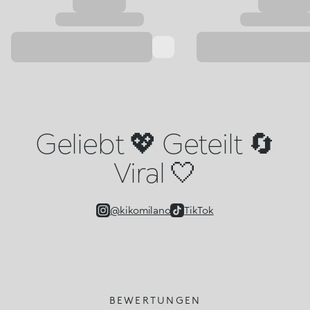
Geliebt 💖 Geteilt 🔄
Viral 🤍
@kikomilano
TikTok
BEWERTUNGEN