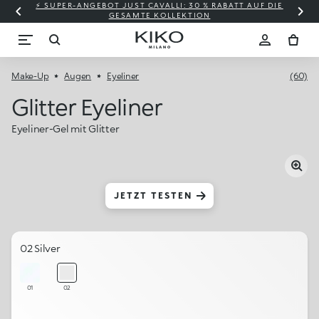
⚡ SUPER-ANGEBOT JUST CAVALLI: 30 % RABATT AUF DIE
GESAMTE KOLLEKTION
Make-Up
Augen
Eyeliner
(60)
Glitter Eyeliner
Eyeliner-Gel mit Glitter
JETZT TESTEN
02 Silver
01
02