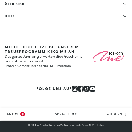
ÜBER KIKO
HILFE
MELDE DICH JETZT BEI UNSEREM
TREUEPROGRAMM KIKO ME AN:
Das ganze Jahr lang erwarten dich Geschenke
und exklusive Prämien!
Erfahren Sie mehr über das KIKO ME-Programm
FOLGE UNS AUF
LAND
CH
SPRACHE
DE
ÄNDERN
© KIKO S.p.A. - 4122 Bergamo, Via Giorgio e Guido Paglia Nr. 1/D - Italien