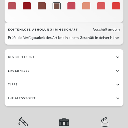
504
516
517
505
509
503
502
507
508
501
Geschäft ändern
KOSTENLOSE ABHOLUNG IM GESCHÄFT
Prüfe die Verfügbarkeit des Artikels in einem Geschäft in deiner Nähe!
BESCHREIBUNG
ERGEBNISSE
TIPPS
INHALTSSTOFFE