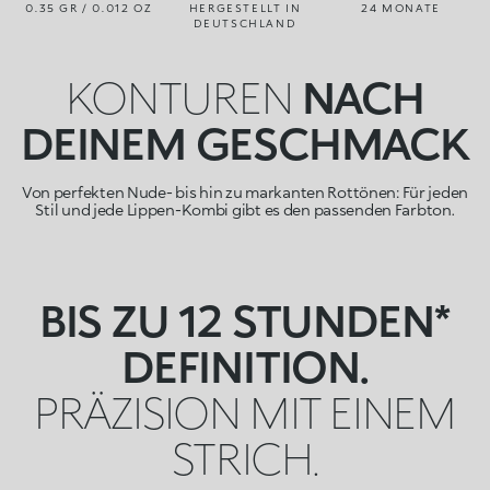
0.35 GR / 0.012 OZ
HERGESTELLT IN
24 MONATE
DEUTSCHLAND
KONTUREN
NACH
DEINEM GESCHMACK
Von perfekten Nude- bis hin zu markanten Rottönen: Für jeden
Stil und jede Lippen-Kombi gibt es den passenden Farbton.
BIS ZU 12 STUNDEN*
DEFINITION.
PRÄZISION MIT EINEM
STRICH.