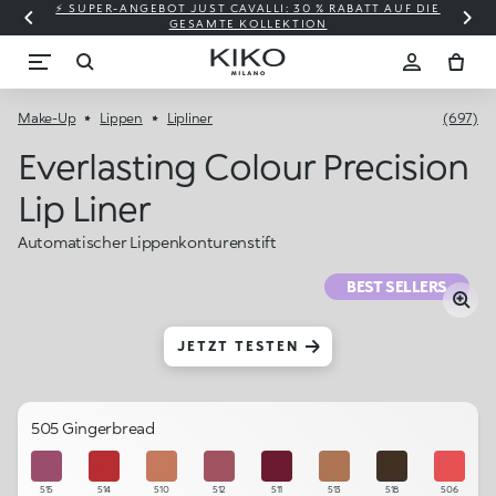
⚡ SUPER-ANGEBOT JUST CAVALLI: 30 % RABATT AUF DIE
GESAMTE KOLLEKTION
Make-Up
Lippen
Lipliner
(697)
Everlasting Colour Precision
Lip Liner
Automatischer Lippenkonturenstift
BEST SELLERS
JETZT TESTEN
505 Gingerbread
515
514
510
512
511
513
518
506