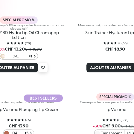
SPECIAL PROMO %
usqu'à 10 heures pour les lèvres avec un porte-
Masque de nuit pour les lèvres à l'acid
clés exclusif
? 3D Hydra Lip Oil Chromapop
Skin Trainer Hyaluron Li
Edition
(
28
)
(
60
)
CHF 13.20
CHF 18.90
30%
CHF 18.90
04
+1
Honeypot
OUTER AU PANIER
AJOUTER AU PANIER
SPECIAL PROMO %
BEST SELLERS
les lèvres perfectrice effet volumateur
Crème pour les lèvres perfectrice effe
Lip Volume Plumping Lip Cream
Lip Volume
(
66
)
(
508
)
CHF 13.90
CHF 9.00
-30%
CHF 12.
04
+5
Transparent
+1