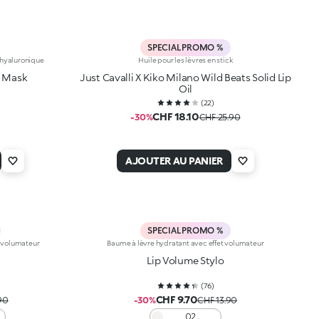
SPECIAL PROMO %
e hyaluronique
Huile pour les lèvres en stick
p Mask
Just Cavalli X Kiko Milano Wild Beats Solid Lip
Oil
(
22
)
CHF 18.10
-30%
CHF 25.90
AJOUTER AU PANIER
SPECIAL PROMO %
t volumateur
Baume à lèvre hydratant avec effet volumateur
Lip Volume Stylo
(
76
)
CHF 9.70
90
-30%
CHF 13.90
02