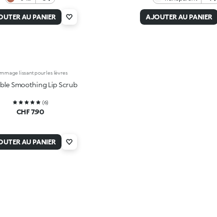
Nude
Ever
OUTER AU PANIER
AJOUTER AU PANIER
mmage lissant pour les lèvres
able Smoothing Lip Scrub
(
6
)
CHF 7.90
OUTER AU PANIER