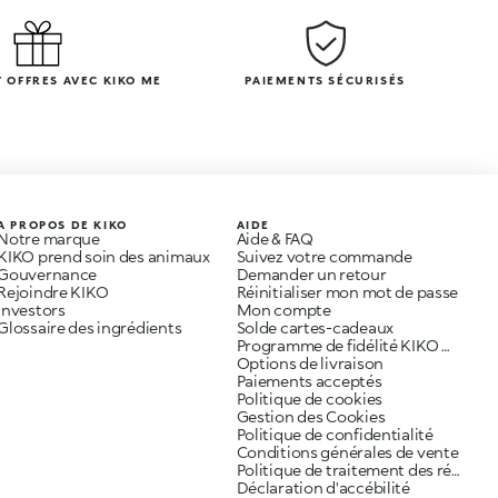
 OFFRES AVEC KIKO ME
PAIEMENTS SÉCURISÉS
A PROPOS DE KIKO
AIDE
Notre marque
Aide & FAQ
KIKO prend soin des animaux
Suivez votre commande
Gouvernance
Demander un retour
Rejoindre KIKO
Réinitialiser mon mot de passe
Investors
Mon compte
Glossaire des ingrédients
Solde cartes-cadeaux
Programme de fidélité KIKO ME
Options de livraison
Paiements acceptés
Politique de cookies
Gestion des Cookies
Politique de confidentialité
Conditions générales de vente
Politique de traitement des réclamations
Déclaration d'accébilité