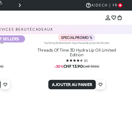
A
THE KIKO SALE:J USQU’À -50 % DE RÉDUC
AIDE
CH | FR
RVICES BEAUTÉ
CADEAUX
SPECIAL PROMO %
T SELLERS
res
Huile hydratante et nourrissante pour les lèvres
Threads Of Time 3D Hydra Lip Oil Limited
Edition
(
6
)
CHF 13.90
90
-30%
CHF 19.90
AJOUTER AU PANIER