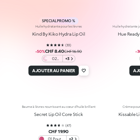
SPECIAL PROMO %
Huile hydratante pour les lèvres
Huile hydratante j
Kind By Kiko Hydra Lip Oil
Hue Ready
(
33
)
CHF 8.40
-50%
CHF 16.90
-
02
+3
Kind
Kisses
AJOUTER AU PANIER
AJ
Baume à lèvres nourrissant au cœur d’huile brillant
Crème pour 
Secret Lip Oil Core Stick
Kissable 
(
47
)
CHF 19.90
01 Pout
+2