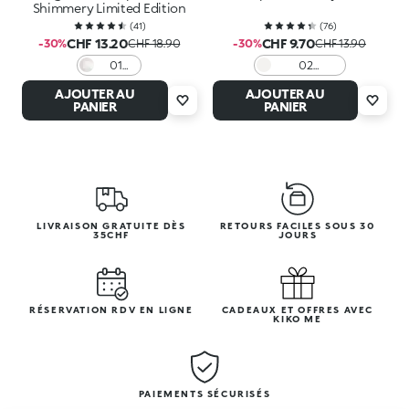
Shimmery Limited Edition
(
41
)
(
76
)
CHF 13.20
CHF 9.70
-30%
CHF 18.90
-30%
CHF 13.90
01
02
Prisma
Transparent
AJOUTER AU
AJOUTER AU
Haze
PANIER
PANIER
LIVRAISON GRATUITE DÈS
RETOURS FACILES SOUS 30
35CHF
JOURS
RÉSERVATION RDV EN LIGNE
CADEAUX ET OFFRES AVEC
KIKO ME
PAIEMENTS SÉCURISÉS