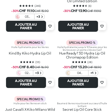
Oil Limited Edition
(
265
)
(
6
)
CHF 11.10
CHF 13.90
-30%
CHF 15.90
-30%
CHF 19.90
03
+3
Glossed
AJOUTER AU
AJOUTER AU
Glass
PANIER
PANIER
SPECIAL PROMO %
SPECIAL PROMO %
Huile hydratante pour les lèvres
Huile hydratante jusqu'à 10 heures pour les
lèvres avec un porte-clés exclusif
Kind By Kiko Hydra Lip Oil
Hue Ready? 3D Hydra Lip Oil
Chromapop Edition
(
33
)
(
28
)
CHF 8.40
CHF 13.20
-50%
CHF 16.90
-30%
CHF 18.90
02
+3
04
+1
Kind
Honeypot
AJOUTER AU
AJOUTER AU
Kisses
PANIER
PANIER
SPECIAL PROMO %
Huile pour les lèvres en stick
Baume à lèvres nourrissant au cœur d’huile
brillant
Just Cavalli X Kiko Milano Wild
Secret Lip Oil Core Stick