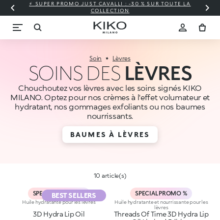
⚡ SUPER PROMO JUST CAVALLI : -30 % SUR TOUTE LA
COLLECTION
Soin
Lèvres
SOINS DES
LÈVRES
Chouchoutez vos lèvres avec les soins signés KIKO
MILANO. Optez pour nos crèmes à l'effet volumateur et
hydratant, nos gommages exfoliants ou nos baumes
nourrissants.
BAUMES À LÈVRES
10 article(s)
SPECIAL PROMO %
SPECIAL PROMO %
BEST SELLERS
Huile hydratante pour les lèvres
Huile hydratante et nourrissante pour les
lèvres
3D Hydra Lip Oil
Threads Of Time 3D Hydra Lip