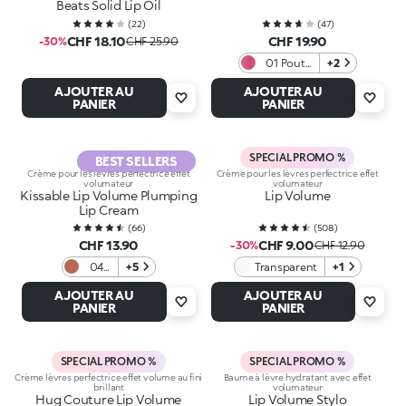
Beats Solid Lip Oil
(
22
)
(
47
)
CHF 18.10
CHF 19.90
-30%
CHF 25.90
01 Pout
+2
Perfection
AJOUTER AU
AJOUTER AU
PANIER
PANIER
SPECIAL PROMO %
BEST SELLERS
Crème pour les lèvres perfectrice effet
Crème pour les lèvres perfectrice effet
volumateur
volumateur
Kissable Lip Volume Plumping
Lip Volume
Lip Cream
(
66
)
(
508
)
CHF 13.90
CHF 9.00
-30%
CHF 12.90
04
+5
Transparent
+1
Nude
AJOUTER AU
AJOUTER AU
Ever
PANIER
PANIER
SPECIAL PROMO %
SPECIAL PROMO %
Crème lèvres perfectrice effet volume au fini
Baume à lèvre hydratant avec effet
brillant
volumateur
Hug Couture Lip Volume
Lip Volume Stylo