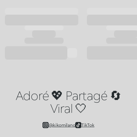
Adoré 💖 Partagé 🔄
Viral 🤍
@kikomilano
TikTok