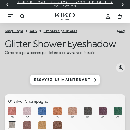
⚡ SUPER PROMO JUST CAVALLI : -30 % SUR TOUTE LA
COLLECTION
Maquillage
Yeux
Ombres à paupières
(442)
Glitter Shower Eyeshadow
Ombre à paupières pailletée à couvrance élevée
ESSAYEZ-LE MAINTENANT
01 Silver Champagne
09
07
12
10
08
06
03
05