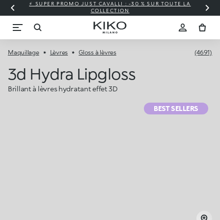
⚡ SUPER PROMO JUST CAVALLI : -30 % SUR TOUTE LA
COLLECTION
Maquillage
Lèvres
Gloss à lèvres
(4691)
3d Hydra Lipgloss
Brillant à lèvres hydratant effet 3D
BEST SELLERS