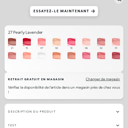
ESSAYEZ-LE MAINTENANT
27 Pearly Lavender
21
15
07
02
10
06
32
31
35
03
01
08
19
33
17
22
09
18
13
34
23
16
05
04
Changer de magasin
RETRAIT GRATUIT EN MAGASIN
Vérifiez la disponibilité de l'article dans un magasin près de chez vous
11
20
27
12
26
30
!
DESCRIPTION DU PRODUIT
TEST