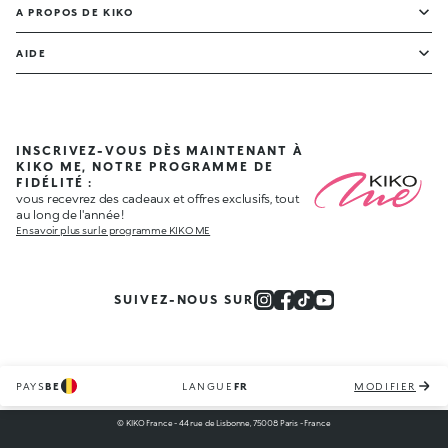
A PROPOS DE KIKO
AIDE
INSCRIVEZ-VOUS DÈS MAINTENANT À
KIKO ME, NOTRE PROGRAMME DE
FIDÉLITÉ :
vous recevrez des cadeaux et offres exclusifs, tout
au long de l'année !
En savoir plus sur le programme KIKO ME
SUIVEZ-NOUS SUR
PAYS
BE
LANGUE
FR
MODIFIER
© KIKO France - 44 rue de Lisbonne, 75008 Paris - France