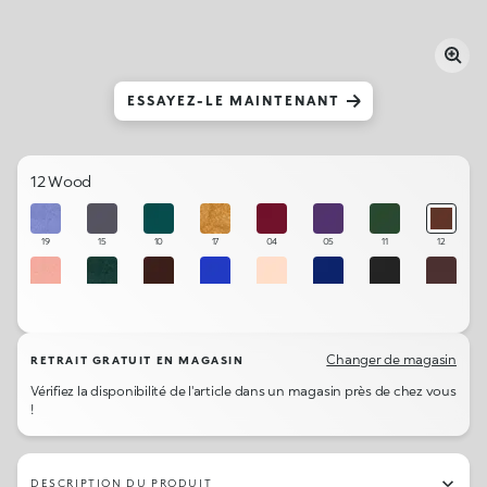
ESSAYEZ-LE MAINTENANT
12 Wood
19
15
10
17
04
05
11
12
20
18
13
07
01
06
16
14
Changer de magasin
RETRAIT GRATUIT EN MAGASIN
Vérifiez la disponibilité de l'article dans un magasin près de chez vous
!
DESCRIPTION DU PRODUIT