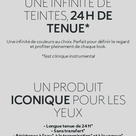
UNE INFINITÉ DE
TEINTES,
24 H DE
TENUE*
Une infinité de couleurs au choix. Parfait pour définir le regard
et profiter pleinement de chaque look.
*Test clinique instrumental
UN PRODUIT
ICONIQUE
POUR LES
YEUX
- Longue tenue de 24 H*
- Sans transfert*
- Résistance à l’eau*, à la transpiration* et à la vapeur*