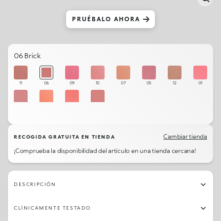
PRUÉBALO AHORA
06 Brick
11
06
09
10
07
05
12
01
04
08
02
03
Cambiar tienda
RECOGIDA GRATUITA EN TIENDA
¡Comprueba la disponibilidad del artículo en una tienda cercana!
DESCRIPCIÓN
CLÍNICAMENTE TESTADO