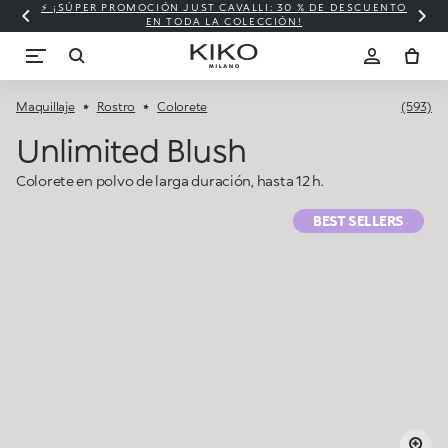
⚡ ¡SÚPER PROMOCIÓN JUST CAVALLI: 30 % DE DESCUENTO
EN TODA LA COLECCIÓN!
Maquillaje
Rostro
Colorete
(593)
Unlimited Blush
Colorete en polvo de larga duración, hasta 12 h.
BEST SELLERS