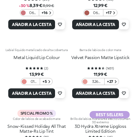
8,39 €
12,99 €
-30 %
11,99 €
06
+16
06
+17
Nude
Dolce
Rose
Vita
AÑADIR A LA CESTA
AÑADIR A LA CESTA
Labial líquido metalizado de alta cobertura
Barra de labios de color mate
Metal Liquid Lip Colour
Velvet Passion Matte Lipstick
(
2
)
(
1431
)
13,99 €
11,99 €
01
+5
326
+27
Rosy
Natural
Nude
Rose
AÑADIR A LA CESTA
AÑADIR A LA CESTA
SPECIAL PROMO %
BEST SELLERS
Color de labios de acabado mate
Brillo de labios hidratante efecto volumen
3D extremo
Snow-Kissed Holiday All That
3D Hydra Xtreme Lipgloss
Matte-Rs Lip Tint
Limited Edition