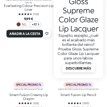
Gloss
labios
Everlasting Colour Precision Lip
Supreme
Liner
(
703
)
Color Glaze
9,99 €
508
+17
Lip Lacquer
Brick
AÑADIR A LA CESTA
Espejito, espejito, ¿cuál
es el acabado más
brillante del reino?
Prueba Gloss Supreme
Color Glaze Lip Lacquer
para unos labios
superbrillantes.
DESCUBRE MÁS
SPECIAL PROMO %
SPECIAL PROMO %
Lápiz de labios para llevar
Lápiz de labios de trazo ultrapreciso
Smart Fusion Creamy Lip
Smart Fusion Lip Pencil
Crayon
(
325
)
(
2153
)