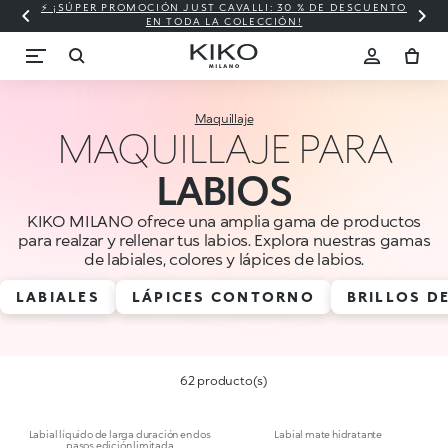
⚡ ¡SÚPER PROMOCIÓN JUST CAVALLI: 30 % DE DESCUENTO
EN TODA LA COLECCIÓN!
Maquillaje
MAQUILLAJE PARA
LABIOS
KIKO MILANO ofrece una amplia gama de productos
para realzar y rellenar tus labios. Explora nuestras gamas
de labiales, colores y lápices de labios.
LABIALES
LÁPICES CONTORNO
BRILLOS D
62 producto(s)
Labial líquido de larga duración en dos
Labial mate hidratante
pasos edición limitada