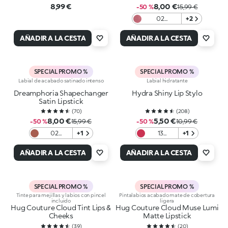
8,99 €
8,00 €
-50 %
15,99 €
02
+2
Candycane
Crush
AÑADIR A LA CESTA
AÑADIR A LA CESTA
SPECIAL PROMO %
SPECIAL PROMO %
Labial de acabado satinado intenso
Labial hidratante
Dreamphoria Shapechanger
Hydra Shiny Lip Stylo
Satin Lipstick
(
70
)
(
208
)
8,00 €
5,50 €
-50 %
15,99 €
-50 %
10,99 €
02
+1
13
+1
Charmed
Magenta
Rose
AÑADIR A LA CESTA
AÑADIR A LA CESTA
SPECIAL PROMO %
SPECIAL PROMO %
Tinte para mejillas y labios con pincel
Pintalabios acabado mate de cobertura
incluido
ligera
Hug Couture Cloud Tint Lips &
Hug Couture Cloud Muse Lumi
Cheeks
Matte Lipstick
(
39
)
(
20
)