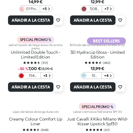
14,99 €
12,99 €
01 Pink
+5
508
+7
Glacier
Rosy
Mauve
AÑADIR A LA CESTA
AÑADIR A LA CESTA
SPECIAL PROMO %
BEST SELLERS
Labial líquido de larga duración en dos
Brillo de labios hidratante con efecto 3D
pasos
Unlimited Double Touch -
3D Hydra Lip Gloss - Limited
Limited Edition
Edition
(
351
)
(
482
)
7,00 €
13,99 €
-50 %
13,99 €
154
+3
51
+4
Alluring
Frozen
Game
Light
AÑADIR A LA CESTA
AÑADIR A LA CESTA
Blue
SPECIAL PROMO %
Lápiz de labios de larga duración
Labial cremoso e hidratante SPF 30
Creamy Colour Comfort Lip
Just Cavalli X Kiko Milano Wild-
Liner
Kisser Lipstick Spf30
(
848
)
(
40
)