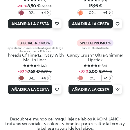
(
79
)
(
43
)
8,50 €
15,99 €
-50 %
16,99 €
02
+4
09
+4
Mulled
Sunset
Mauve
Blossom
AÑADIR A LA CESTA
AÑADIR A LA CESTA
SPECIAL PROMO %
SPECIAL PROMO %
Lápiz de labios resistente al agua de larga
Labial ultrabrillante
duración hasta 12 horas
Threads Of Time 12H Stay With
Candy Crush™ Ultra-Shimmer
Me Lip Liner
Lipstick
(
22
)
(
99
)
7,69 €
5,00 €
-30 %
10,99 €
-50 %
9,99 €
04
+4
01
+1
Warm
Caramel
Mauve
Carousel
AÑADIR A LA CESTA
AÑADIR A LA CESTA
Descubre el mundo del maquillaje de labios KIKO MILANO:
texturas sensoriales y colores vibrantes para resaltar la forma y
la belleza natural de los labios.