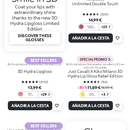
Unlimited Double Touch
Coat your lips with
extraordinary shine
(
3261
)
thanks to the new 3D
14,99 €
Hydra Lipgloss Limited
120
+23
Edition
Rosy
DISCOVER THESE
Mauve
AÑADIR A LA CESTA
GLOSSES
SPECIAL PROMO %
BEST SELLERS
Brillo de labios hidratante con efecto 3D
Brillo de labios hidratante con efecto 3D en
edición limitada
3D Hydra Lipgloss
Just Cavalli X Kiko Milano 3D
Hydra Lip Gloss Rebel Edition
(
4702
)
(
154
)
13,99 €
11,89 €
-30 %
16,99 €
17
+29
01
+3
Pearly
Citrus
Mauve
Flame
AÑADIR A LA CESTA
AÑADIR A LA CESTA
BEST SELLERS
Lápiz automático para el contorno de los