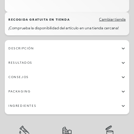
460
401
435
411
414
410
413
427
420
458
421
434
409
419
405
461
Cambiar tienda
RECOGIDA GRATUITA EN TIENDA
¡Comprueba la disponibilidad del artículo en una tienda cercana!
428
415
422
DESCRIPCIÓN
RESULTADOS
CONSEJOS
PACKAGING
INGREDIENTES