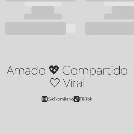
Amado 💖 Compartido
🤍 Viral
@kikomilano
TikTok