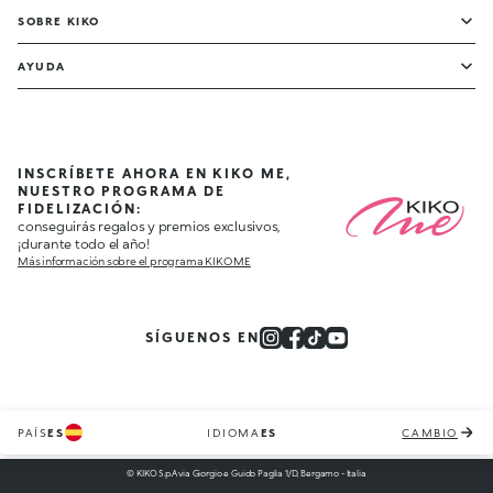
SOBRE KIKO
AYUDA
INSCRÍBETE AHORA EN KIKO ME,
NUESTRO PROGRAMA DE
FIDELIZACIÓN:
conseguirás regalos y premios exclusivos,
¡durante todo el año!
Más información sobre el programa KIKO ME
SÍGUENOS EN
PAÍS
ES
IDIOMA
ES
CAMBIO
© KIKO S.p.A via Giorgio e Guido Paglia 1/D, Bergamo - Italia