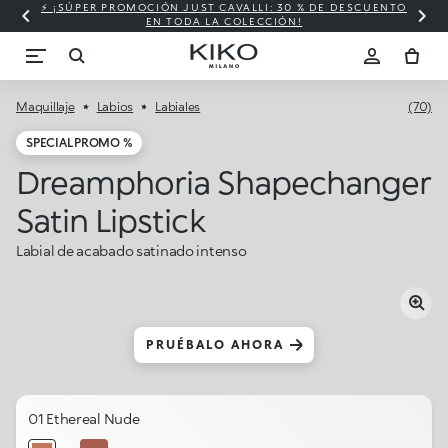
⚡ ¡SÚPER PROMOCIÓN JUST CAVALLI: 30 % DE DESCUENTO
EN TODA LA COLECCIÓN!
Maquillaje
Labios
Labiales
(70)
SPECIAL PROMO %
Dreamphoria Shapechanger
Satin Lipstick
Labial de acabado satinado intenso
PRUÉBALO AHORA
01 Ethereal Nude