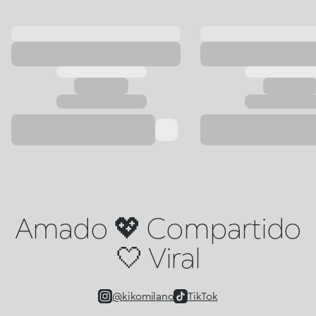
Amado 💖 Compartido
🤍 Viral
@kikomilano
TikTok