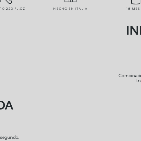
/ 0.220 FL.OZ
HECHO EN ITALIA
18 MES
IN
Combinado 
tr
DA
a segundo.