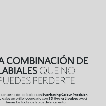
A COMBINACIÓN DE
LABIALES
QUE NO
PUEDES PERDERTE
l contorno de los labios con
Everlasting Colour Precision
y dales un brillo legendario con
3D Hydra Lipgloss
. ¡Aquí
tienes los looks de labios del momento!