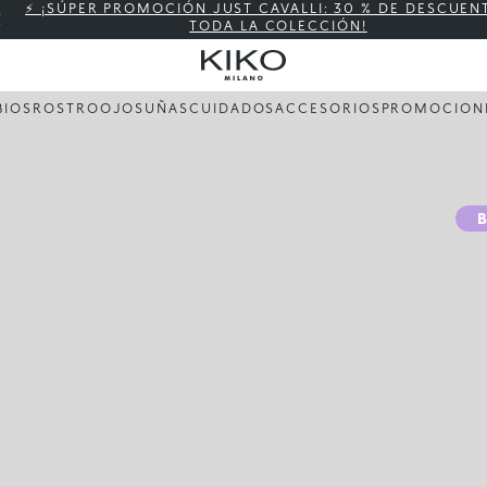
⚡ ¡SÚPER PROMOCIÓN JUST CAVALLI: 30 % DE DESCUEN
TODA LA COLECCIÓN!
BIOS
ROSTRO
OJOS
UÑAS
CUIDADOS
ACCESORIOS
PROMOCION
B