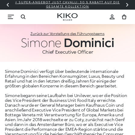
⚡ SUPER-ANGEBOT JUST CAVALLI: 30 % RABATT AUF DIE
GESAMTE KOLLEKTION
Zurück zur Vorstellung des Führungsteams
Simone
Dominici
Chief Executive Officer
Simone Dominici verfügt über bedeutende internationale
Erfahrung in den Bereichen Konsumgüter, Luxus, Beauty und
Retail und hat in den letzten dreißig Jahren für einige der
größten globalen Konzerne in diesem Bereich gearbeitet.
Simone begann seine Laufbahn bei Unilever, wo er die Position
des Vice President der Business Unit Food Italy erreichte.
Danach wurde er General Manager beim Kaufhaus Coin und
anschließend Executive Vice President of Global Markets bei
Bottega Veneta mit Verantwortung für Europa, Amerika und
Asien. Im Jahr 2018 wechselte er zu Coty, zunächst nach Genf
und dann in das Amsterdamer Büro, wo er als Executive Vice
President die Performance der EMEA-Region stärkte und die
Verantwortung für die beiden Geschäftsbereiche Consumer