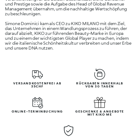
und Prestige sowie die Aufgabe des Head of Global Revenue
Management übernahm, um die nachhaltige Wertschöpfung
zu beschleunigen.
Simone Dominici kam als CEO zu KIKO MILANO mit dem Ziel,
das Unternehmen in einem Wandlungsprozess zu führen, der
darauf abzielt, KIKO zur führenden Beauty-Marke in Europa
und zu einem der wichtigsten Global Player zu machen, indem
wir die italienische Schönheitskultur verbreiten und unser Erbe
und unsere DNA nutzen.
VERSANDKOSTENFREI AB
RÜCKGABEN INNERHALB
35CHF
VON 30 TAGEN
ONLINE-TERMINBUCHUNG
GESCHENKE & ANGEBOTE
MIT KIKO ME