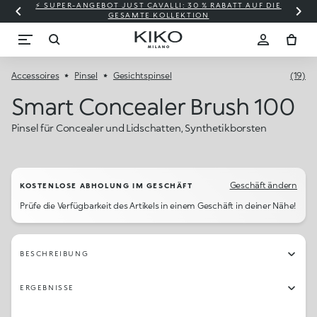
⚡ SUPER-ANGEBOT JUST CAVALLI: 30 % RABATT AUF DIE
GESAMTE KOLLEKTION
Accessoires
Pinsel
Gesichtspinsel
(19)
Smart Concealer Brush 100
Pinsel für Concealer und Lidschatten, Synthetikborsten
Geschäft ändern
KOSTENLOSE ABHOLUNG IM GESCHÄFT
Prüfe die Verfügbarkeit des Artikels in einem Geschäft in deiner Nähe!
BESCHREIBUNG
ERGEBNISSE